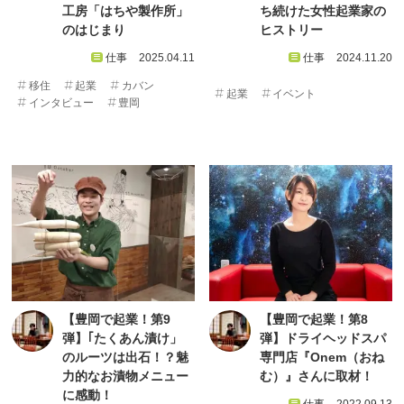
工房「はちや製作所」
ち続けた女性起業家の
のはじまり
ヒストリー
仕事
2025.04.11
仕事
2024.11.20
移住
起業
カバン
起業
イベント
インタビュー
豊岡
【豊岡で起業！第9
【豊岡で起業！第8
弾】｢たくあん漬け」
弾】ドライヘッドスパ
のルーツは出石！？魅
専門店『Onem（おね
力的なお漬物メニュー
む）』さんに取材！
に感動！