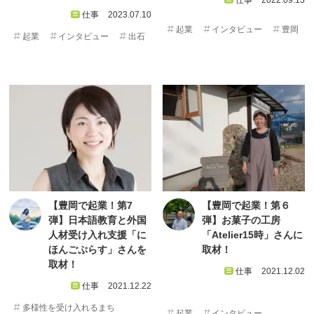
仕事
2022.09.13
仕事
2023.07.10
起業
インタビュー
豊岡
起業
インタビュー
出石
【豊岡で起業！第7
【豊岡で起業！第６
弾】日本語教育と外国
弾】お菓子の工房
人材受け入れ支援「に
「Atelier15時」さんに
ほんごぷらす」さんを
取材！
取材！
仕事
2021.12.02
仕事
2021.12.22
多様性を受け入れるまち
起業
インタビュー