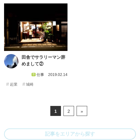
田舎でサラリーマン辞
めまして②
仕事
2019.02.14
起業
城崎
1
2
»
記事をエリアから探す