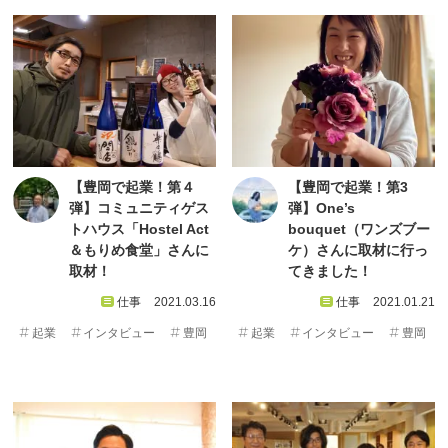
【豊岡で起業！第４
【豊岡で起業！第3
弾】コミュニティゲス
弾】One’s
トハウス「Hostel Act
bouquet（ワンズブー
＆もりめ食堂」さんに
ケ）さんに取材に行っ
取材！
てきました！
仕事
2021.03.16
仕事
2021.01.21
起業
インタビュー
豊岡
起業
インタビュー
豊岡