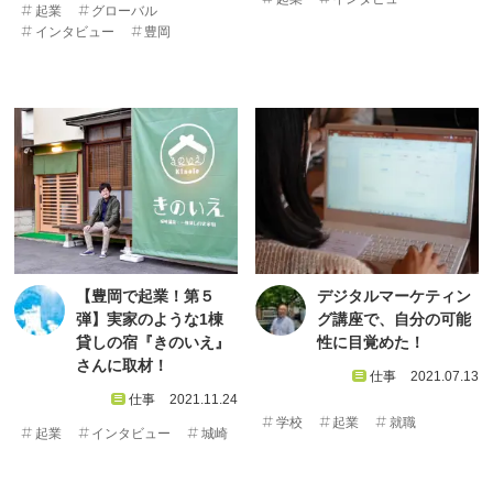
起業
グローバル
インタビュー
豊岡
【豊岡で起業！第５
デジタルマーケティン
弾】実家のような1棟
グ講座で、自分の可能
貸しの宿『きのいえ』
性に目覚めた！
さんに取材！
仕事
2021.07.13
仕事
2021.11.24
学校
起業
就職
起業
インタビュー
城崎