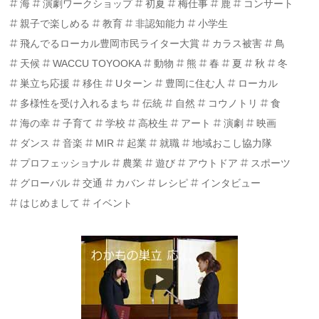
海
演劇ワークショップ
初夏
梅仕事
鹿
コンサート
親子で楽しめる
教育
非認知能力
小学生
飛んでるローカル豊岡市民ライター大賞
カラス被害
鳥
天候
WACCU TOYOOKA
動物
熊
春
夏
秋
冬
巣立ち応援
移住
Uターン
豊岡に住む人
ローカル
多様性を受け入れるまち
伝統
自然
コウノトリ
食
海の幸
子育て
学校
高校生
アート
演劇
映画
ダンス
音楽
MIR
起業
就職
地域おこし協力隊
プロフェッショナル
農業
遊び
アウトドア
スポーツ
グローバル
交通
カバン
レシピ
インタビュー
はじめまして
イベント