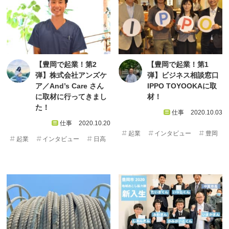
【豊岡で起業！第2
【豊岡で起業！第1
弾】株式会社アンズケ
弾】ビジネス相談窓口
ア／And’s Care さん
IPPO TOYOOKAに取
に取材に行ってきまし
材！
た！
仕事
2020.10.03
仕事
2020.10.20
起業
インタビュー
豊岡
起業
インタビュー
日高