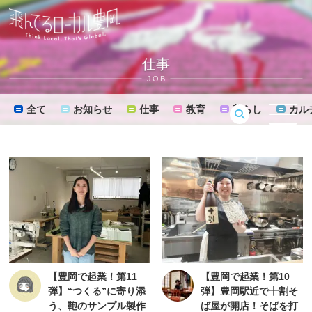
仕事
JOB
全て
お知らせ
仕事
教育
暮らし
カル
MENU
【豊岡で起業！第11
【豊岡で起業！第10
弾】“つくる”に寄り添
弾】豊岡駅近で十割そ
う、鞄のサンプル製作
ば屋が開店！そばを打