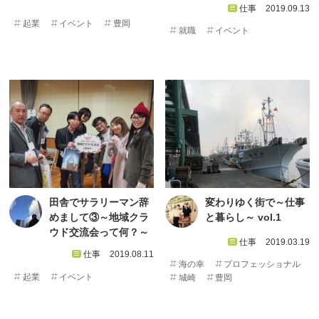
仕事
2019.09.13
起業
イベント
豊岡
就職
イベント
田舎でサラリーマン辞
変わりゆく街で～仕事
めまして③～地域クラ
と暮らし～ vol.1
ウド交流会って何？～
仕事
2019.03.19
仕事
2019.08.11
海の幸
プロフェッショナル
起業
イベント
城崎
豊岡