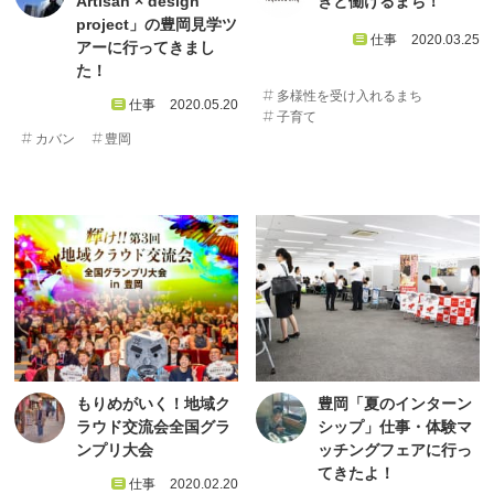
Artisan × design
きと働けるまち！
project」の豊岡見学ツ
仕事
2020.03.25
アーに行ってきまし
た！
多様性を受け入れるまち
仕事
2020.05.20
子育て
カバン
豊岡
もりめがいく！地域ク
豊岡「夏のインターン
ラウド交流会全国グラ
シップ」仕事・体験マ
ンプリ大会
ッチングフェアに行っ
てきたよ！
仕事
2020.02.20