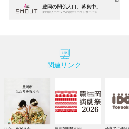
豊岡の関係人口、募集中。
面白法人カヤックの移住スカウトサービス
関連リンク
はたちを祝う会
豊岡演劇祭2026
子育てに便利