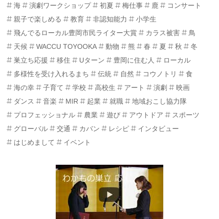
海
演劇ワークショップ
初夏
梅仕事
鹿
コンサート
親子で楽しめる
教育
非認知能力
小学生
飛んでるローカル豊岡市民ライター大賞
カラス被害
鳥
天候
WACCU TOYOOKA
動物
熊
春
夏
秋
冬
巣立ち応援
移住
Uターン
豊岡に住む人
ローカル
多様性を受け入れるまち
伝統
自然
コウノトリ
食
海の幸
子育て
学校
高校生
アート
演劇
映画
ダンス
音楽
MIR
起業
就職
地域おこし協力隊
プロフェッショナル
農業
遊び
アウトドア
スポーツ
グローバル
交通
カバン
レシピ
インタビュー
はじめまして
イベント