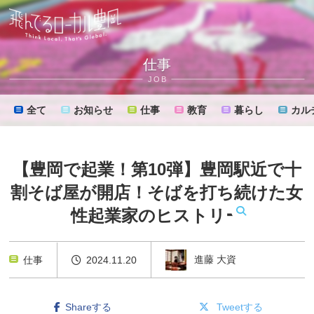
仕事
JOB
全て
お知らせ
仕事
教育
暮らし
カル
【豊岡で起業！第10弾】豊岡駅近で十
割そば屋が開店！そばを打ち続けた女
性起業家のヒストリー
MENU
進藤 大資
仕事
2024.11.20
Shareする
Tweetする