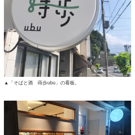
▲「そばと酒 蒔歩ubu」の看板。