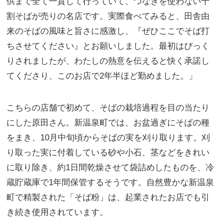
供まで全て一貫して行っていて、つなぎを使わない十
割そばが売りの名店です。実際食べてみると、田舎由
来のそばの風味と旨さに感激し、『ぜひここでそば打
ちさせてください』とお願いしました。最初はびっく
りされましたが、わたしの熱意を伝えると快く承諾し
てくださり、このお店で2年半ほど勤めました。」
こちらの店舗で初めて、そばの栽培過程を目の当たり
にした原田さん。新温泉町では、お盆過ぎにそばの種
をまき、10月中旬頃からそばの実を刈り取ります。刈
り取った実に付着している砂や小石、茎などをきれい
に取り除き、約1日間乾燥させて袋詰めしたものを、冷
蔵貯蔵庫で1年間保管するそうです。自然豊かな新温泉
町で精製された「そば粉」は、起業されたお店でも引
き続き使用されています。