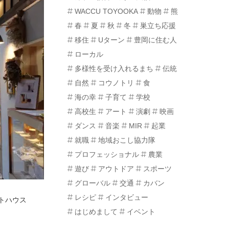
WACCU TOYOOKA
動物
熊
春
夏
秋
冬
巣立ち応援
移住
Uターン
豊岡に住む人
ローカル
多様性を受け入れるまち
伝統
自然
コウノトリ
食
海の幸
子育て
学校
高校生
アート
演劇
映画
ダンス
音楽
MIR
起業
就職
地域おこし協力隊
プロフェッショナル
農業
遊び
アウトドア
スポーツ
グローバル
交通
カバン
レシピ
インタビュー
トハウス
はじめまして
イベント