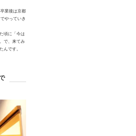
学卒業後は京都
スでやっていき
た頃に「今は
。で、来てみ
たんです。
で