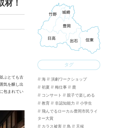
に取材！
タグ
並ぶとても古
海
演劇ワークショップ
囲気を醸し出
初夏
梅仕事
鹿
に包まれてい
コンサート
親子で楽しめる
教育
非認知能力
小学生
飛んでるローカル豊岡市民ライ
ター大賞
カラス被害
鳥
天候