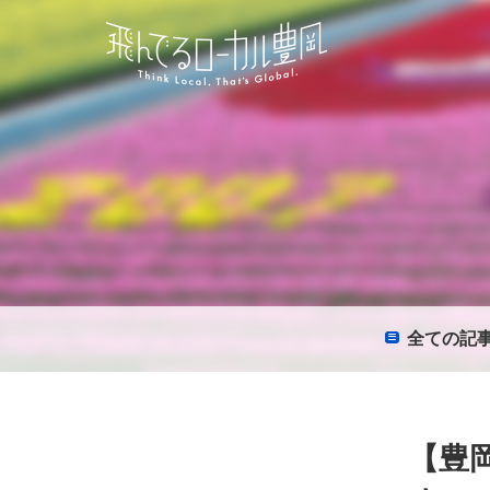
全て
の記
【豊