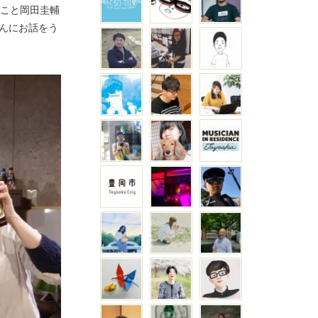
」こと岡田圭輔
んにお話をう