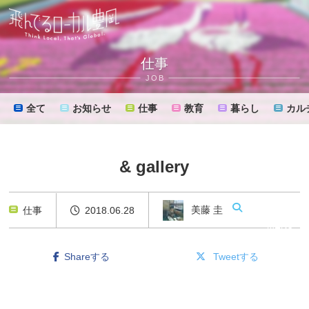
仕事
JOB
全て
お知らせ
仕事
教育
暮らし
カル
& gallery
美藤 圭
仕事
2018.06.28
MENU
Shareする
Tweetする