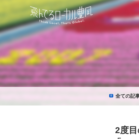
全て
の記
2度