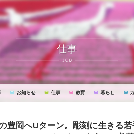
仕事
JOB
事
お知らせ
仕事
教育
暮らし
目の豊岡へUターン。彫刻に生きる若