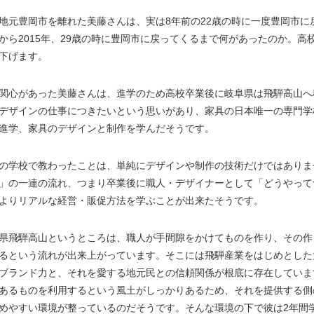
地元豊岡市を離れた美藤さんは、実は8年前の22歳の時に一度豊岡市に
から2015年、29歳の時に豊岡市に戻ってくるまで何があったのか。高
下げます。
関心があった美藤さんは、進学のため高校卒業後に岐阜県は飛騨高山へ
デザインの仕事につきたいという思いがあり、家具の日本唯一の専門学
進学、家具のデザインと制作を学んだそうです。
の学校で教わったことは、単純にデザインや制作の技術だけではありま
」の一連の流れ、つまり卒業後に職人・デザイナーとして「どうやって
よりリアルな経営・販促方法を学ぶことが出来たそうです。
県飛騨高山というところは、職人が手間隙をかけてものを作り、その作
るという流れが出来上がっています。そこには飛騨産業をはじめとした
ブランド力と、それを愛する地元民との信頼関係が根底に存在していま
あるものを利用するという風土がしっかりあるため、それを提供する側
めやすい環境が整っているのだそうです。そんな環境の下で彼は2年間