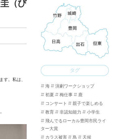
藤圭（び
タグ
ます。私は、
海
演劇ワークショップ
初夏
梅仕事
鹿
コンサート
親子で楽しめる
す。
教育
非認知能力
小学生
飛んでるローカル豊岡市民ライ
ター大賞
カラス被害
鳥
天候