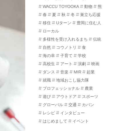
WACCU TOYOOKA
動物
熊
春
夏
秋
冬
巣立ち応援
移住
Uターン
豊岡に住む人
ローカル
多様性を受け入れるまち
伝統
自然
コウノトリ
食
海の幸
子育て
学校
高校生
アート
演劇
映画
ダンス
音楽
MIR
起業
就職
地域おこし協力隊
プロフェッショナル
農業
遊び
アウトドア
スポーツ
グローバル
交通
カバン
レシピ
インタビュー
はじめまして
イベント