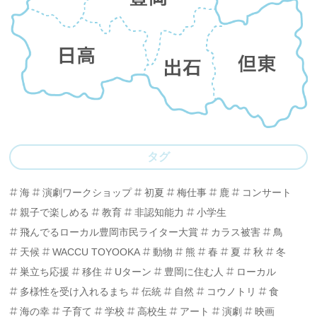
タグ
海
演劇ワークショップ
初夏
梅仕事
鹿
コンサート
親子で楽しめる
教育
非認知能力
小学生
飛んでるローカル豊岡市民ライター大賞
カラス被害
鳥
天候
WACCU TOYOOKA
動物
熊
春
夏
秋
冬
巣立ち応援
移住
Uターン
豊岡に住む人
ローカル
多様性を受け入れるまち
伝統
自然
コウノトリ
食
海の幸
子育て
学校
高校生
アート
演劇
映画