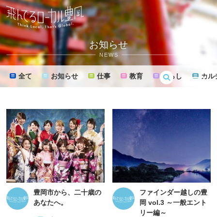
お知らせ
NEWS
全て
お知らせ
仕事
教育
暮らし
カル
MENU
豊岡市から、二十歳の
ファインダー越しの豊
あなたへ。
岡 vol.3 ～一般エント
リー編～