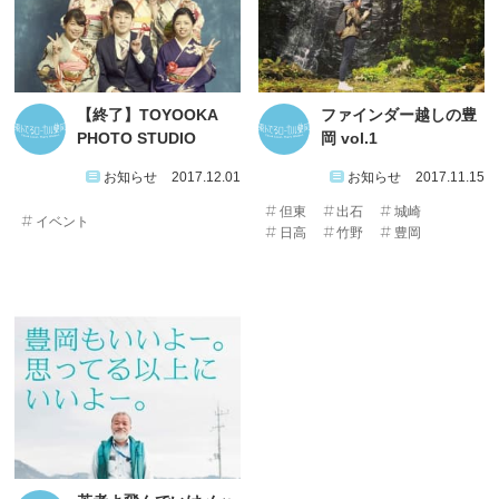
【終了】TOYOOKA
ファインダー越しの豊
PHOTO STUDIO
岡 vol.1
お知らせ
2017.12.01
お知らせ
2017.11.15
但東
出石
城崎
イベント
日高
竹野
豊岡