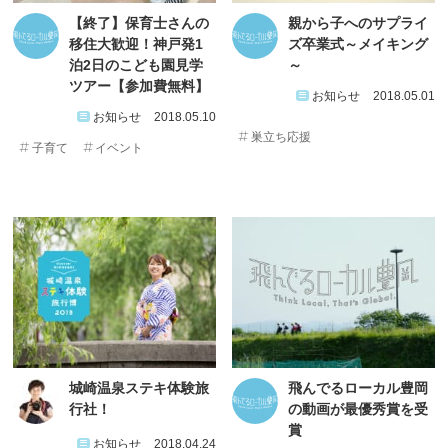
【終了】保育士さんの
親から子へのサプライ
移住大歓迎！神戸発1
ズ卒業式～メイキング
泊2日のこども園見学
～
ツアー【参加費無料】
お知らせ
2018.05.01
お知らせ
2018.05.10
巣立ち応援
子育て
イベント
城崎温泉ステキ体験旅
飛んでるローカル豊岡
行社！
の動画が最優秀賞を受
賞
お知らせ
2018.04.24