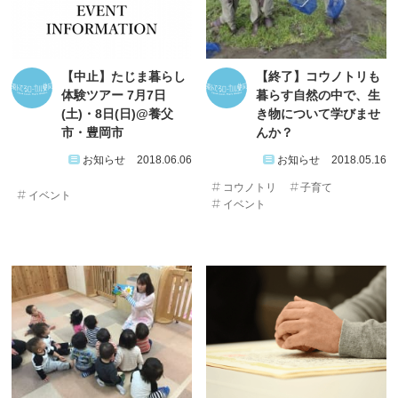
【中止】たじま暮らし
【終了】コウノトリも
体験ツアー 7月7日
暮らす自然の中で、生
(土)・8日(日)@養父
き物について学びませ
市・豊岡市
んか？
お知らせ
2018.06.06
お知らせ
2018.05.16
コウノトリ
子育て
イベント
イベント