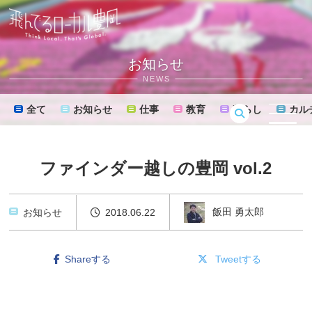
お知らせ
NEWS
全て
お知らせ
仕事
教育
暮らし
カル
MENU
ファインダー越しの豊岡 vol.2
飯田 勇太郎
お知らせ
2018.06.22
Shareする
Tweetする