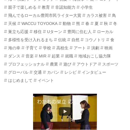
親子で楽しめる
教育
非認知能力
小学生
飛んでるローカル豊岡市民ライター大賞
カラス被害
鳥
天候
WACCU TOYOOKA
動物
熊
春
夏
秋
冬
巣立ち応援
移住
Uターン
豊岡に住む人
ローカル
多様性を受け入れるまち
伝統
自然
コウノトリ
食
海の幸
子育て
学校
高校生
アート
演劇
映画
ダンス
音楽
MIR
起業
就職
地域おこし協力隊
プロフェッショナル
農業
遊び
アウトドア
スポーツ
グローバル
交通
カバン
レシピ
インタビュー
はじめまして
イベント