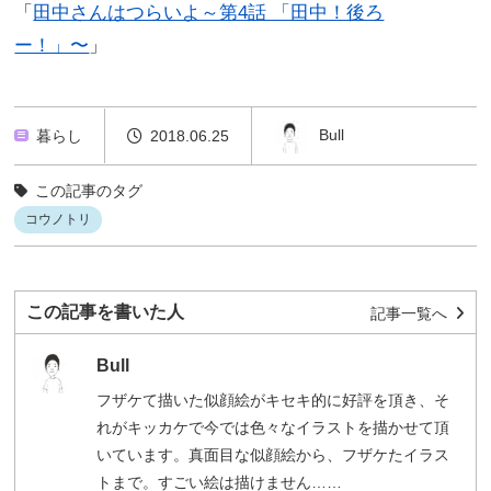
「
田中さんはつらいよ～第4話 「田中！後ろ
ー！」〜
」
Bull
暮らし
2018.06.25
この記事のタグ
コウノトリ
この記事を書いた人
記事一覧へ
Bull
フザケて描いた似顔絵がキセキ的に好評を頂き、そ
れがキッカケで今では色々なイラストを描かせて頂
いています。真面目な似顔絵から、フザケたイラス
トまで。すごい絵は描けません……