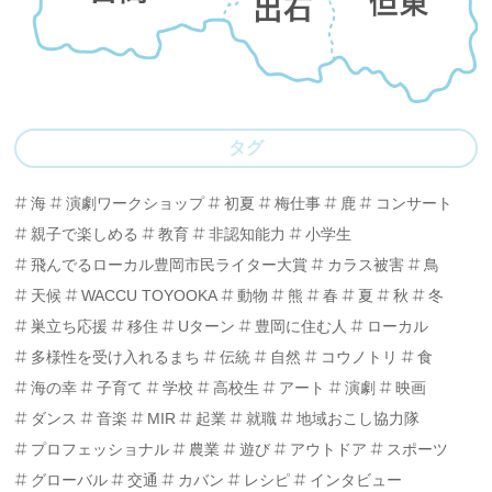
タグ
海
演劇ワークショップ
初夏
梅仕事
鹿
コンサート
親子で楽しめる
教育
非認知能力
小学生
飛んでるローカル豊岡市民ライター大賞
カラス被害
鳥
天候
WACCU TOYOOKA
動物
熊
春
夏
秋
冬
巣立ち応援
移住
Uターン
豊岡に住む人
ローカル
多様性を受け入れるまち
伝統
自然
コウノトリ
食
海の幸
子育て
学校
高校生
アート
演劇
映画
ダンス
音楽
MIR
起業
就職
地域おこし協力隊
プロフェッショナル
農業
遊び
アウトドア
スポーツ
グローバル
交通
カバン
レシピ
インタビュー