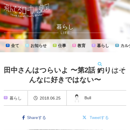
暮らし
LIFE
全て
お知らせ
仕事
教育
暮らし
カル
田中さんはつらいよ 〜第2話 釣りはそ
MENU
んなに好きではない〜
Bull
暮らし
2018.06.25
Shareする
Tweetする