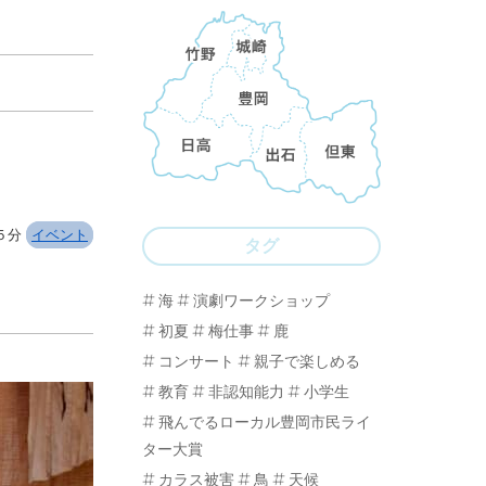
了５分
イベント
タグ
海
演劇ワークショップ
初夏
梅仕事
鹿
コンサート
親子で楽しめる
教育
非認知能力
小学生
飛んでるローカル豊岡市民ライ
ター大賞
カラス被害
鳥
天候