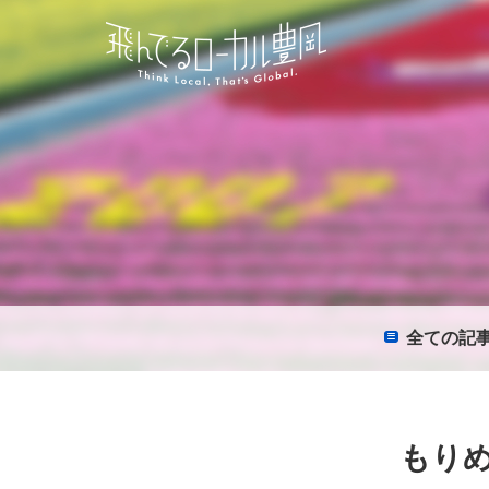
全て
の記
もりめ