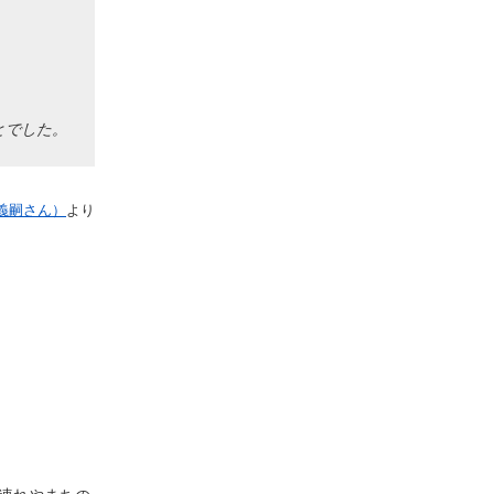
とでした。
垣義嗣さん）
より