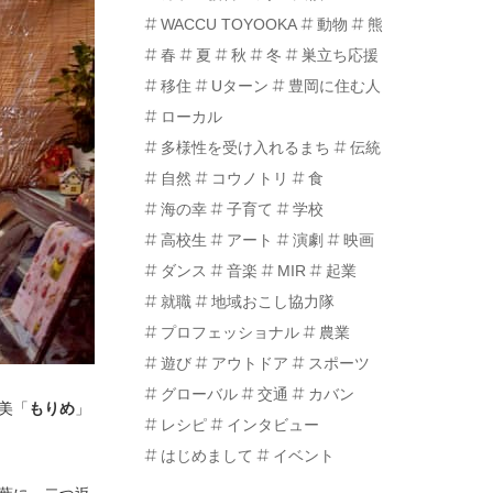
WACCU TOYOOKA
動物
熊
春
夏
秋
冬
巣立ち応援
移住
Uターン
豊岡に住む人
ローカル
多様性を受け入れるまち
伝統
自然
コウノトリ
食
海の幸
子育て
学校
高校生
アート
演劇
映画
ダンス
音楽
MIR
起業
就職
地域おこし協力隊
プロフェッショナル
農業
遊び
アウトドア
スポーツ
グローバル
交通
カバン
美「
もりめ
」
レシピ
インタビュー
はじめまして
イベント