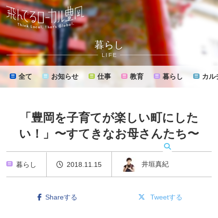
暮らし
LIFE
全て
お知らせ
仕事
教育
暮らし
カル
「豊岡を子育てが楽しい町にした
い！」〜すてきなお母さんたち〜
MENU
井垣真紀
暮らし
2018.11.15
Shareする
Tweetする