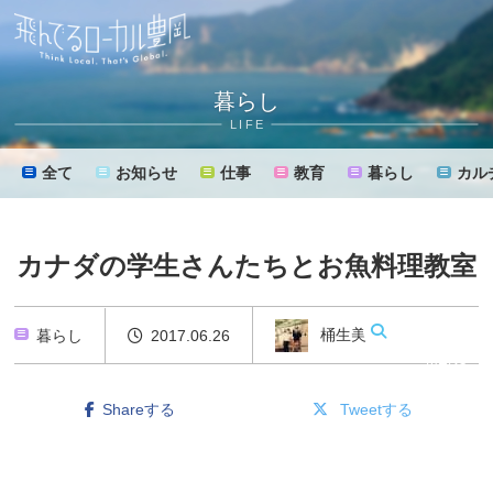
暮らし
LIFE
全て
お知らせ
仕事
教育
暮らし
カル
カナダの学生さんたちとお魚料理教室
桶生美樹
暮らし
2017.06.26
MENU
Shareする
Tweetする