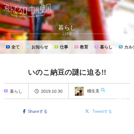
暮らし
LIFE
全て
お知らせ
仕事
教育
暮らし
カル
いのこ納豆の謎に迫る!!
桶生美樹
暮らし
2019.10.30
MENU
Shareする
Tweetする