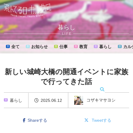
暮らし
LIFE
全て
お知らせ
仕事
教育
暮らし
カル
新しい城崎大橋の開通イベントに家族
で行ってきた話
MENU
コザキマサヨシ
暮らし
2025.06.12
Shareする
Tweetする