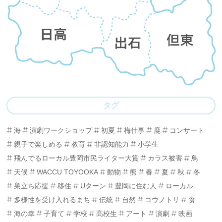
タグ
海
演劇ワークショップ
初夏
梅仕事
鹿
コンサート
親子で楽しめる
教育
非認知能力
小学生
飛んでるローカル豊岡市民ライター大賞
カラス被害
鳥
天候
WACCU TOYOOKA
動物
熊
春
夏
秋
冬
巣立ち応援
移住
Uターン
豊岡に住む人
ローカル
多様性を受け入れるまち
伝統
自然
コウノトリ
食
海の幸
子育て
学校
高校生
アート
演劇
映画