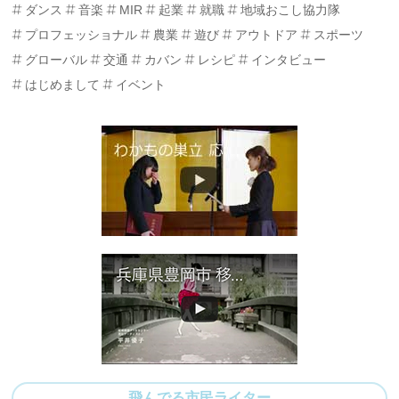
ダンス
音楽
MIR
起業
就職
地域おこし協力隊
プロフェッショナル
農業
遊び
アウトドア
スポーツ
グローバル
交通
カバン
レシピ
インタビュー
はじめまして
イベント
飛んでる市民ライター