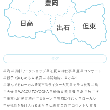
タグ
海
演劇ワークショップ
初夏
梅仕事
鹿
コンサート
親子で楽しめる
教育
非認知能力
小学生
飛んでるローカル豊岡市民ライター大賞
カラス被害
鳥
天候
WACCU TOYOOKA
動物
熊
春
夏
秋
冬
巣立ち応援
移住
Uターン
豊岡に住む人
ローカル
多様性を受け入れるまち
伝統
自然
コウノトリ
食