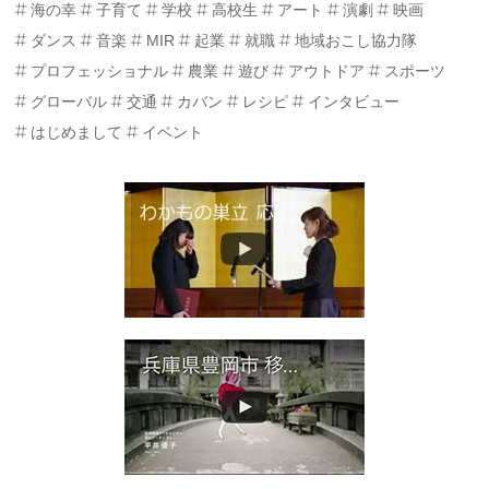
海の幸
子育て
学校
高校生
アート
演劇
映画
ダンス
音楽
MIR
起業
就職
地域おこし協力隊
プロフェッショナル
農業
遊び
アウトドア
スポーツ
グローバル
交通
カバン
レシピ
インタビュー
はじめまして
イベント