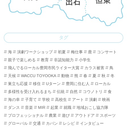
タグ
海
演劇ワークショップ
初夏
梅仕事
鹿
コンサート
親子で楽しめる
教育
非認知能力
小学生
飛んでるローカル豊岡市民ライター大賞
カラス被害
鳥
天候
WACCU TOYOOKA
動物
熊
春
夏
秋
冬
巣立ち応援
移住
Uターン
豊岡に住む人
ローカル
多様性を受け入れるまち
伝統
自然
コウノトリ
食
海の幸
子育て
学校
高校生
アート
演劇
映画
ダンス
音楽
MIR
起業
就職
地域おこし協力隊
プロフェッショナル
農業
遊び
アウトドア
スポーツ
グローバル
交通
カバン
レシピ
インタビュー