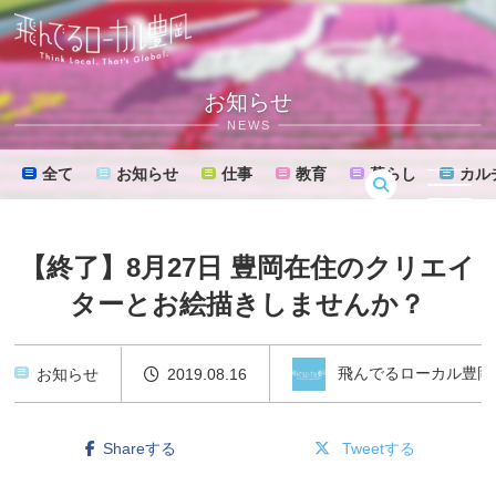
お知らせ
NEWS
全て
お知らせ
仕事
教育
暮らし
カル
MENU
【終了】8月27日 豊岡在住のクリエイ
ターとお絵描きしませんか？
飛んでるローカル豊岡
お知らせ
2019.08.16
Shareする
Tweetする