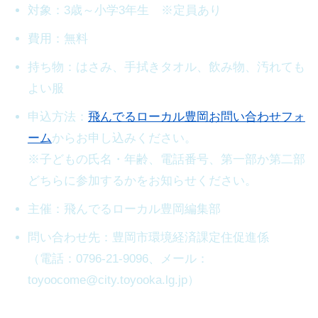
対象：3歳～小学3年生 ※定員あり
費用：無料
持ち物：はさみ、手拭きタオル、飲み物、汚れても
よい服
申込方法：
飛んでるローカル豊岡お問い合わせフォ
ーム
からお申し込みください。
※子どもの氏名・年齢、電話番号、第一部か第二部
どちらに参加するかをお知らせください。
主催：飛んでるローカル豊岡編集部
問い合わせ先：豊岡市環境経済課定住促進係
（電話：0796-21-9096、メール：
toyoocome@city.toyooka.lg.jp）