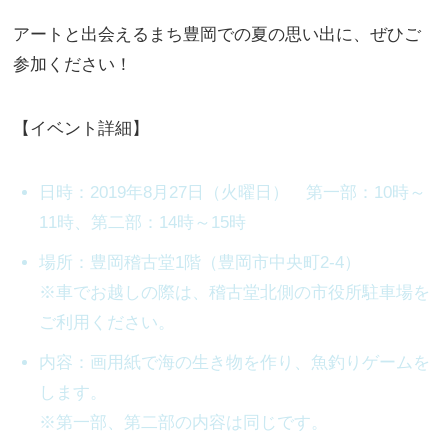
アートと出会えるまち豊岡での夏の思い出に、ぜひご
参加ください！
【イベント詳細】
日時：2019年8月27日（火曜日） 第一部：10時～
11時、第二部：14時～15時
場所：豊岡稽古堂1階（豊岡市中央町2-4）
※車でお越しの際は、稽古堂北側の市役所駐車場を
ご利用ください。
内容：画用紙で海の生き物を作り、魚釣りゲームを
します。
※第一部、第二部の内容は同じです。