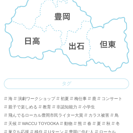
タグ
海
演劇ワークショップ
初夏
梅仕事
鹿
コンサート
親子で楽しめる
教育
非認知能力
小学生
飛んでるローカル豊岡市民ライター大賞
カラス被害
鳥
天候
WACCU TOYOOKA
動物
熊
春
夏
秋
冬
巣立ち応援
移住
Uターン
豊岡に住む人
ローカル