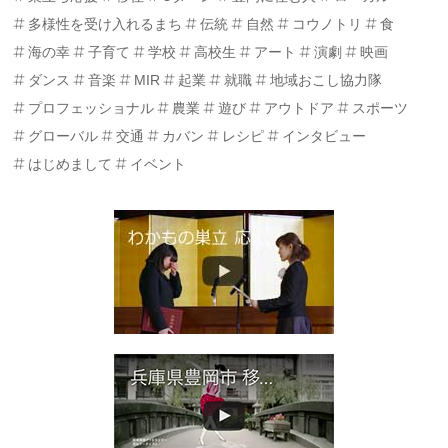
多様性を受け入れるまち
伝統
自然
コウノトリ
食
海の幸
子育て
学校
高校生
アート
演劇
映画
ダンス
音楽
MIR
起業
就職
地域おこし協力隊
プロフェッショナル
農業
遊び
アウトドア
スポーツ
グローバル
交通
カバン
レシピ
インタビュー
はじめまして
イベント