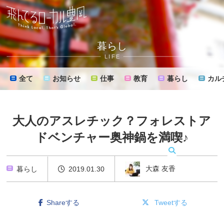
暮らし
LIFE
全て
お知らせ
仕事
教育
暮らし
カル
大人のアスレチック？フォレストア
ドベンチャー奥神鍋を満喫♪
MENU
大森 友香
暮らし
2019.01.30
Shareする
Tweetする