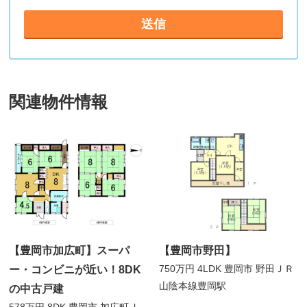
関連物件情報
【豊岡市加広町】スーパ
【豊岡市野田】
750万円
4LDK
豊岡市 野田
ＪＲ
ー・コンビニが近い！8DK
山陰本線豊岡駅
の中古戸建
578万円
8DK
豊岡市 加広町
Ｊ