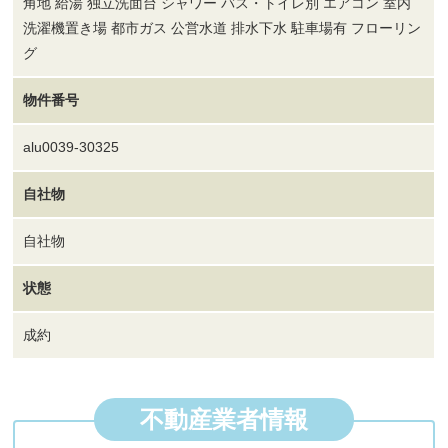
角地 給湯 独立洗面台 シャワー バス・トイレ別 エアコン 室内
洗濯機置き場 都市ガス 公営水道 排水下水 駐車場有 フローリン
グ
物件番号
alu0039-30325
自社物
自社物
状態
成約
不動産業者情報