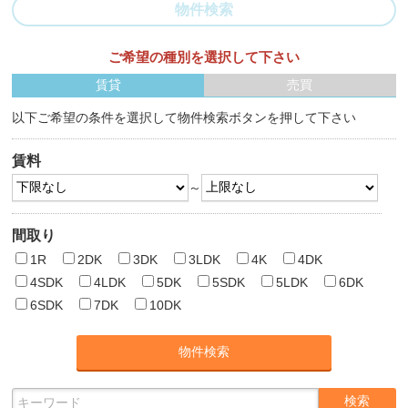
物件検索
ご希望の種別を選択して下さい
賃貸
売買
以下ご希望の条件を選択して物件検索ボタンを押して下さい
賃料
～
間取り
1R
2DK
3DK
3LDK
4K
4DK
4SDK
4LDK
5DK
5SDK
5LDK
6DK
6SDK
7DK
10DK