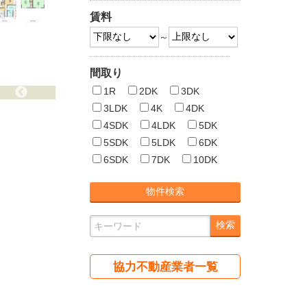
賃料
～
間取り
1R
2DK
3DK
3LDK
4K
4DK
4SDK
4LDK
5DK
5SDK
5LDK
6DK
6SDK
7DK
10DK
協力不動産業者一覧