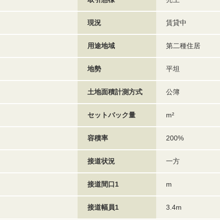
現況
賃貸中
用途地域
第二種住居
地勢
平坦
土地面積計測方式
公簿
セットバック量
m²
容積率
200%
接道状況
一方
接道間口1
m
接道幅員1
3.4m