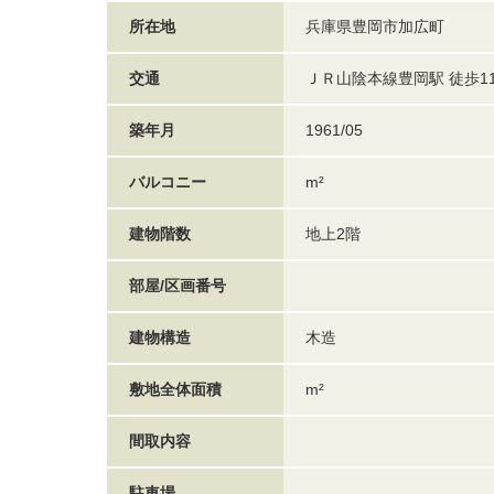
所在地
兵庫県豊岡市加広町
交通
ＪＲ山陰本線豊岡駅 徒歩1
築年月
1961/05
バルコニー
m²
建物階数
地上2階
部屋/区画番号
建物構造
木造
敷地全体面積
m²
間取内容
駐車場