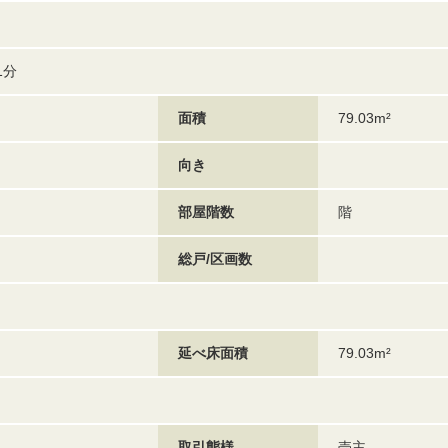
1分
面積
79.03m²
向き
部屋階数
階
総戸/区画数
延べ床面積
79.03m²
取引態様
売主