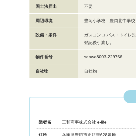
国土法届出
不要
周辺環境
豊岡小学校 豊岡北中学校
設備・条件
ガスコンロ バス・トイレ別
登記後引渡し。
物件番号
sanwa8003-229766
自社物
自社物
業者名
三和商事株式会社 e-life
住所
兵庫県豊岡市正法寺628番地