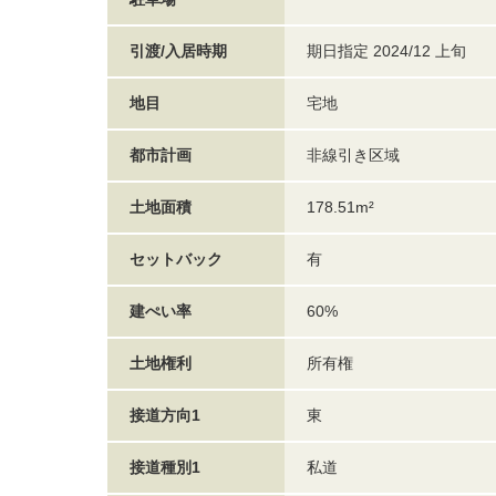
引渡/入居時期
期日指定 2024/12 上旬
地目
宅地
都市計画
非線引き区域
土地面積
178.51m²
セットバック
有
建ぺい率
60%
土地権利
所有権
接道方向1
東
接道種別1
私道