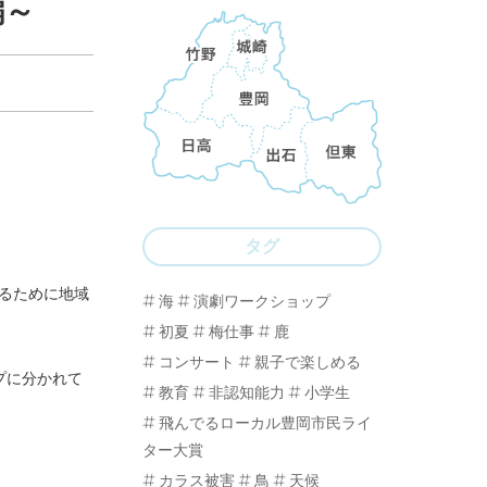
編～
タグ
るために地域
海
演劇ワークショップ
初夏
梅仕事
鹿
コンサート
親子で楽しめる
プに分かれて
教育
非認知能力
小学生
飛んでるローカル豊岡市民ライ
ター大賞
カラス被害
鳥
天候