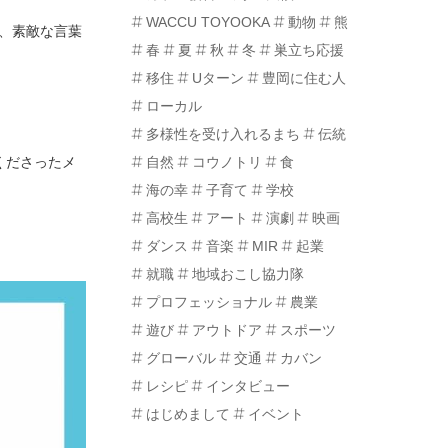
WACCU TOYOOKA
動物
熊
、素敵な言葉
春
夏
秋
冬
巣立ち応援
移住
Uターン
豊岡に住む人
ローカル
多様性を受け入れるまち
伝統
自然
コウノトリ
食
くださったメ
海の幸
子育て
学校
高校生
アート
演劇
映画
ダンス
音楽
MIR
起業
就職
地域おこし協力隊
プロフェッショナル
農業
遊び
アウトドア
スポーツ
グローバル
交通
カバン
レシピ
インタビュー
はじめまして
イベント