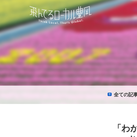
全て
の記
「わか