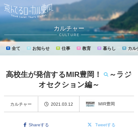
カルチャー
CULTURE
全て
お知らせ
仕事
教育
暮らし
カル
高校生が発信するMIR豊岡！ ～ラジ
オセクション編～
MENU
MIR豊岡
カルチャー
2021.03.12
Shareする
Tweetする