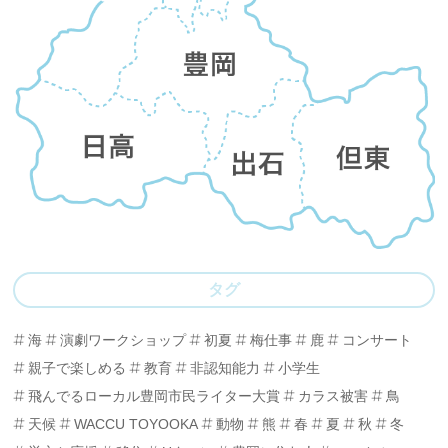
タグ
海
演劇ワークショップ
初夏
梅仕事
鹿
コンサート
親子で楽しめる
教育
非認知能力
小学生
飛んでるローカル豊岡市民ライター大賞
カラス被害
鳥
天候
WACCU TOYOOKA
動物
熊
春
夏
秋
冬