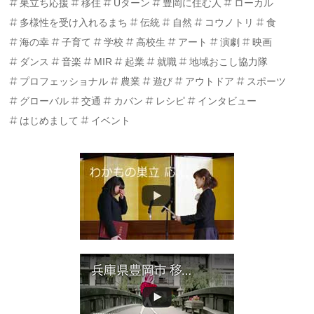
巣立ち応援
移住
Uターン
豊岡に住む人
ローカル
多様性を受け入れるまち
伝統
自然
コウノトリ
食
海の幸
子育て
学校
高校生
アート
演劇
映画
ダンス
音楽
MIR
起業
就職
地域おこし協力隊
プロフェッショナル
農業
遊び
アウトドア
スポーツ
グローバル
交通
カバン
レシピ
インタビュー
はじめまして
イベント