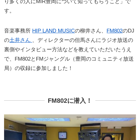
り多くの人にMIR豊岡について知ってもらうこと」で
す。
音楽事務所
HIP LAND MUSIC
の柳井さん、
FM802
のDJ
の
土井さん
、
ディレクターの但馬さんにラジオ放送の
裏側やインタビュー方法などを教えていただいたうえ
で、
FM802とFMジャングル（豊岡のコミュニティ放送
局）の収録に参加しました！
FM802に潜入！