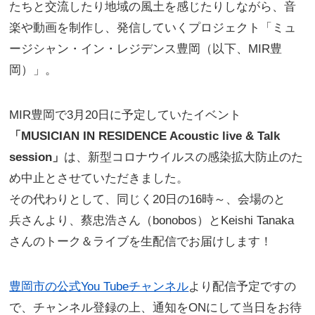
たちと交流したり地域の風土を感じたりしながら、音
楽や動画を制作し、発信していくプロジェクト「ミュ
ージシャン・イン・レジデンス豊岡（以下、MIR豊
岡）」。
MIR豊岡で3月20日に予定していたイベント
「MUSICIAN IN RESIDENCE Acoustic live & Talk
session」
は、新型コロナウイルスの感染拡⼤防⽌のた
め中⽌とさせていただきました。
その代わりとして、同じく20日の16時～、会場のとゞ
兵さんより、蔡忠浩さん（bonobos）とKeishi Tanaka
さんのトーク＆ライブを⽣配信でお届けします！
豊岡市の公式You Tubeチャンネル
より配信予定ですの
で、チャンネル登録の上、通知をONにして当⽇をお待