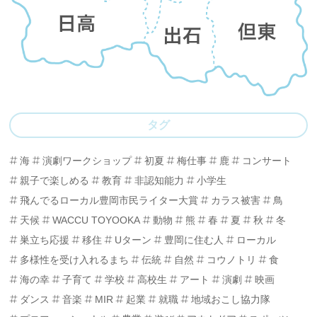
タグ
海
演劇ワークショップ
初夏
梅仕事
鹿
コンサート
親子で楽しめる
教育
非認知能力
小学生
飛んでるローカル豊岡市民ライター大賞
カラス被害
鳥
天候
WACCU TOYOOKA
動物
熊
春
夏
秋
冬
巣立ち応援
移住
Uターン
豊岡に住む人
ローカル
多様性を受け入れるまち
伝統
自然
コウノトリ
食
海の幸
子育て
学校
高校生
アート
演劇
映画
ダンス
音楽
MIR
起業
就職
地域おこし協力隊