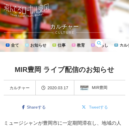
カルチャー
CULTURE
全て
お知らせ
仕事
教育
暮らし
カル
MENU
MIR豊岡 ライブ配信のお知らせ
MIR豊岡
カルチャー
2020.03.17
Shareする
Tweetする
ミュージシャンが豊岡市に一定期間滞在し、地域の人