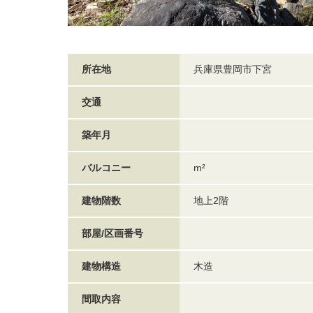
所在地
兵庫県豊岡市下宮
交通
築年月
バルコニー
m²
建物階数
地上2階
部屋/区画番号
建物構造
木造
間取内容