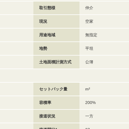
取引態様
仲介
現況
空家
用途地域
無指定
地勢
平坦
土地面積計測方式
公簿
セットバック量
m²
容積率
200%
接道状況
一方