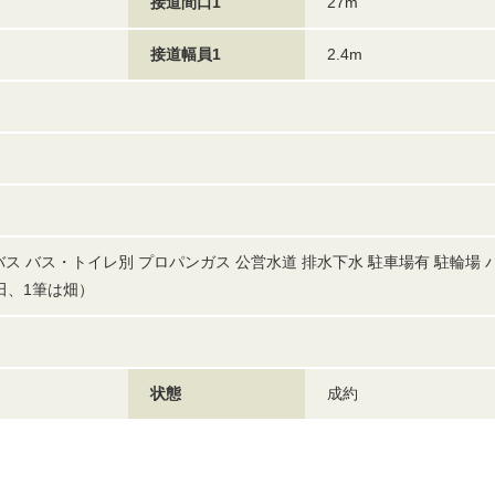
接道間口1
27m
接道幅員1
2.4m
バス バス・トイレ別 プロパンガス 公営水道 排水下水 駐車場有 駐輪場 
田、1筆は畑）
状態
成約