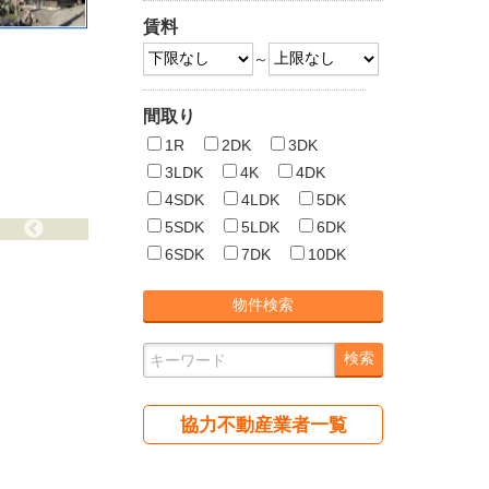
賃料
～
間取り
1R
2DK
3DK
3LDK
4K
4DK
4SDK
4LDK
5DK
5SDK
5LDK
6DK
6SDK
7DK
10DK
協力不動産業者一覧