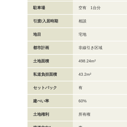
駐車場
空有 1台分
引渡/入居時期
相談
地目
宅地
都市計画
非線引き区域
土地面積
498.24m²
私道負担面積
43.2m²
セットバック
有
建ぺい率
60%
土地権利
所有権