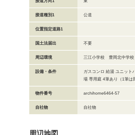
接道方向1
東
接道種別1
公道
位置指定道路1
国土法届出
不要
周辺環境
三江小学校 豊岡北中学校
設備・条件
ガスコンロ 給湯 ユニット
場 専用庭 4筆あり（1筆は
物件番号
archihome6464-57
自社物
自社物
周辺地図