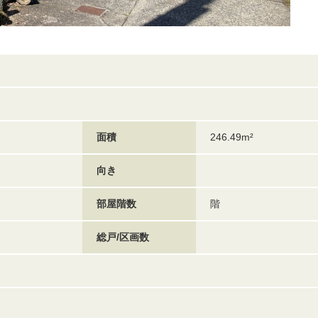
面積
246.49m²
向き
部屋階数
階
総戸/区画数