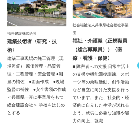
社会福祉法人兵庫県社会福祉事業
団
福井建設株式会社
福祉・介護職（正規職員
建築技術者
〈研究・技
（総合職職員））
〈医
術〉
療・看護・保健〉
建築工事現場の施工管理（現
場監督） 原価管理・品質管
■ 障害者への支援 日常生活上
理・工程管理・安全管理 ●測
の支援や機能回復訓練、スポ
量の補佐 ●図面作成 ●現場
ーツ等の余暇活動、創作活動
監督の補佐 ●安全書類の作成
など自立に向けた支援を行っ
＜兵庫県一帯に事業所をもつ
ています。また、社会的・経
総合建設会社＞ 学校をはじめ
済的に自立した生活が送れる
とする
よう、就労に必要な知識や能
力の向上、就職