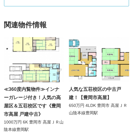
関連物件情報
≪360度内覧物件≫インナ
人気な五荘校区の中古戸
ーガレージ付き！人気の高
建！【豊岡市高屋】
650万円
4LDK
豊岡市 高屋
ＪＲ
屋区＆五荘校区です《豊岡
山陰本線豊岡駅
市高屋 戸建中古》
1000万円
6K
豊岡市 高屋
ＪＲ山
陰本線豊岡駅