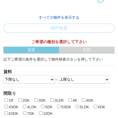
すべての物件を表示する
物件検索
ご希望の種別を選択して下さい
賃貸
売買
以下ご希望の条件を選択して物件検索ボタンを押して下さい
賃料
～
間取り
1R
2DK
3DK
3LDK
4K
4DK
4SDK
4LDK
5DK
5SDK
5LDK
6DK
6SDK
7DK
10DK