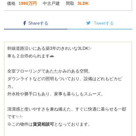
価格
1980万円
中古戸建
間取
3LDK
Shareする
Tweetする
幹線道路沿いにある築3年のきれいな3LDK✨
車も２台停められます🚗
全室フローリングであたたかみのある空間。
ダウンライトなどの照明もついており、設備はどれもピカピ
カ。
外水栓や勝手口もあり、家事も暮らしもスムーズ。
清潔感と使いやすさを兼ね備えた、すぐに快適に暮らせる一邸
です✨✨
※この物件は
賃貸相談可
となっております。