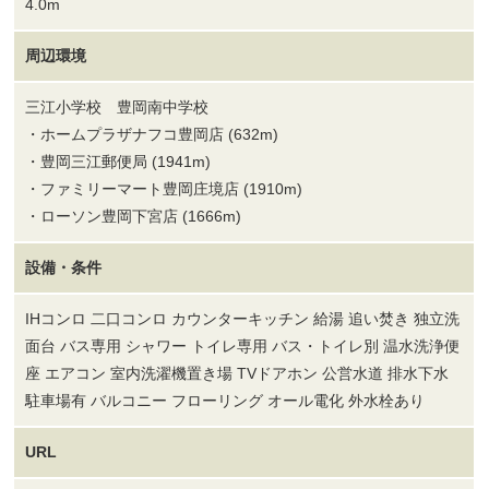
4.0m
周辺環境
三江小学校 豊岡南中学校
・ホームプラザナフコ豊岡店 (632m)
・豊岡三江郵便局 (1941m)
・ファミリーマート豊岡庄境店 (1910m)
・ローソン豊岡下宮店 (1666m)
設備・条件
IHコンロ 二口コンロ カウンターキッチン 給湯 追い焚き 独立洗
面台 バス専用 シャワー トイレ専用 バス・トイレ別 温水洗浄便
座 エアコン 室内洗濯機置き場 TVドアホン 公営水道 排水下水
駐車場有 バルコニー フローリング オール電化 外水栓あり
URL