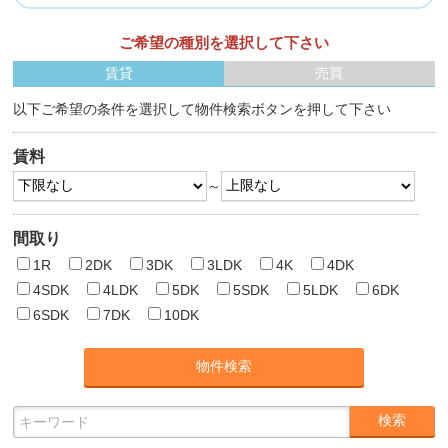
ご希望の種別を選択して下さい
賃貸
売買
以下ご希望の条件を選択して物件検索ボタンを押して下さい
賃料
～
間取り
1R
2DK
3DK
3LDK
4K
4DK
4SDK
4LDK
5DK
5SDK
5LDK
6DK
6SDK
7DK
10DK