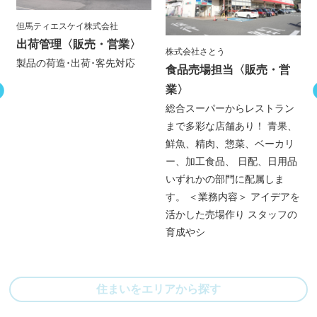
但馬ティエスケイ株式会社
出荷管理
〈販売・営業〉
株式会社さとう
製品の荷造･出荷･客先対応
食品売場担当
〈販売・営
業〉
総合スーパーからレストラン
まで多彩な店舗あり！ 青果、
鮮魚、精肉、惣菜、ベーカリ
ー、加工食品、 日配、日用品
いずれかの部門に配属しま
す。 ＜業務内容＞ アイデアを
活かした売場作り スタッフの
育成やシ
住まいをエリアから探す