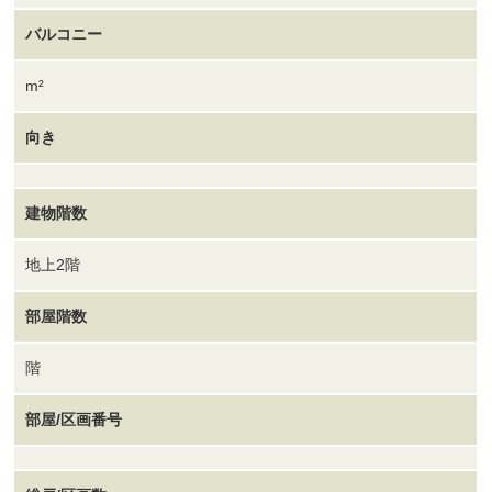
バルコニー
m²
向き
建物階数
地上2階
部屋階数
階
部屋/区画番号