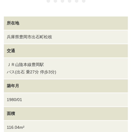
所在地
兵庫県豊岡市出石町松枝
交通
ＪＲ山陰本線豊岡駅
バス(出石 乗27分 停歩3分)
築年月
1980/01
面積
116.04m²