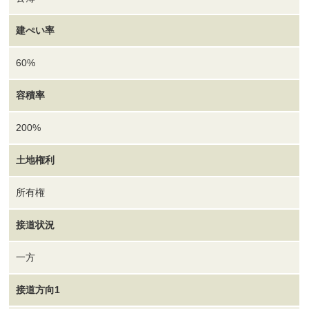
建ぺい率
60%
容積率
200%
土地権利
所有権
接道状況
一方
接道方向1