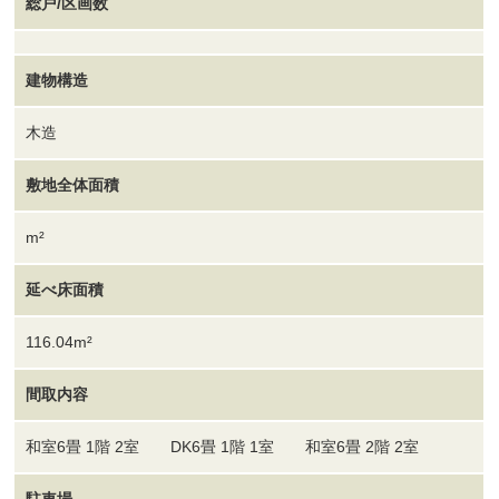
総戸/区画数
建物構造
木造
敷地全体面積
m²
延べ床面積
116.04m²
間取内容
和室6畳 1階 2室 DK6畳 1階 1室 和室6畳 2階 2室
駐車場