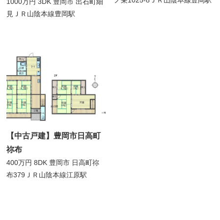
ノ巣1025-8
ＪＲ山陰本線豊岡駅
1000万円
3DK
豊岡市 出石町細
見
ＪＲ山陰本線豊岡駅
【中古戸建】豊岡市日高町
祢布
400万円
8DK
豊岡市 日高町祢
布379
ＪＲ山陰本線江原駅