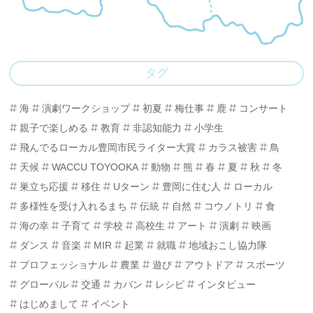
タグ
海
演劇ワークショップ
初夏
梅仕事
鹿
コンサート
親子で楽しめる
教育
非認知能力
小学生
飛んでるローカル豊岡市民ライター大賞
カラス被害
鳥
天候
WACCU TOYOOKA
動物
熊
春
夏
秋
冬
巣立ち応援
移住
Uターン
豊岡に住む人
ローカル
多様性を受け入れるまち
伝統
自然
コウノトリ
食
海の幸
子育て
学校
高校生
アート
演劇
映画
ダンス
音楽
MIR
起業
就職
地域おこし協力隊
プロフェッショナル
農業
遊び
アウトドア
スポーツ
グローバル
交通
カバン
レシピ
インタビュー
はじめまして
イベント