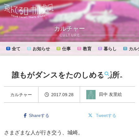
カルチャー
CULTURE
全て
お知らせ
仕事
教育
暮らし
カル
誰もがダンスをたのしめる場所。
MENU
田中 友里絵
カルチャー
2017.09.28
Shareする
Tweetする
さまざまな人が行き交う、城崎。