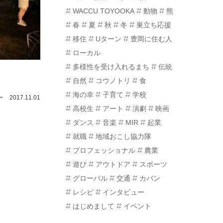
WACCU TOYOOKA
動物
熊
春
夏
秋
冬
巣立ち応援
移住
Uターン
豊岡に住む人
ローカル
多様性を受け入れるまち
伝統
自然
コウノトリ
食
海の幸
子育て
学校
ー
2017.11.01
高校生
アート
演劇
映画
ダンス
音楽
MIR
起業
就職
地域おこし協力隊
プロフェッショナル
農業
遊び
アウトドア
スポーツ
グローバル
交通
カバン
レシピ
インタビュー
はじめまして
イベント