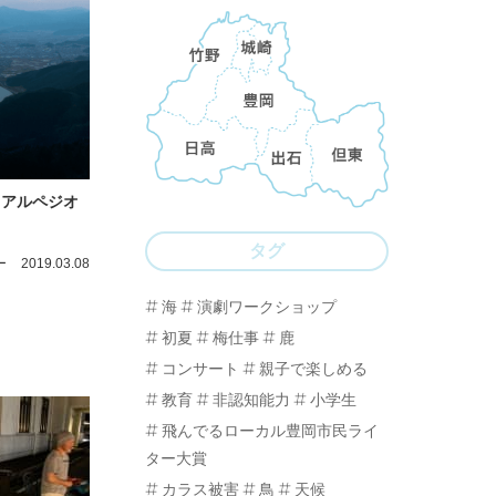
 – アルペジオ
タグ
ー
2019.03.08
海
演劇ワークショップ
初夏
梅仕事
鹿
コンサート
親子で楽しめる
教育
非認知能力
小学生
飛んでるローカル豊岡市民ライ
ター大賞
カラス被害
鳥
天候