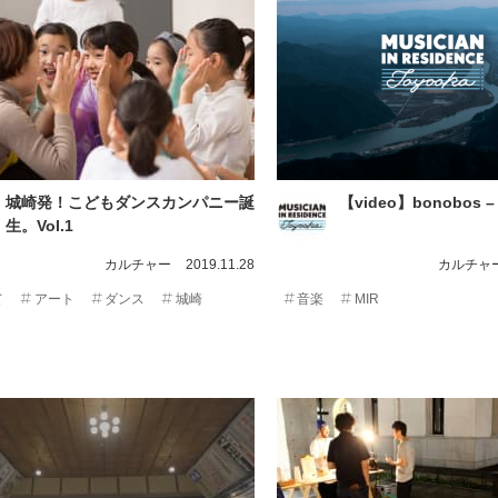
城崎発！こどもダンスカンパニー誕
【video】bonobos
生。Vol.1
カルチャー
2019.11.28
カルチャ
て
アート
ダンス
城崎
音楽
MIR