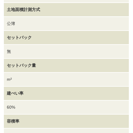
土地面積計測方式
公簿
セットバック
無
セットバック量
m²
建ぺい率
60%
容積率