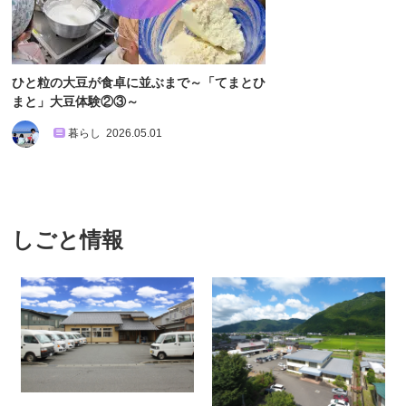
ひと粒の大豆が食卓に並ぶまで～「てまとひ
まと」大豆体験②③～
暮らし
2026.05.01
しごと情報