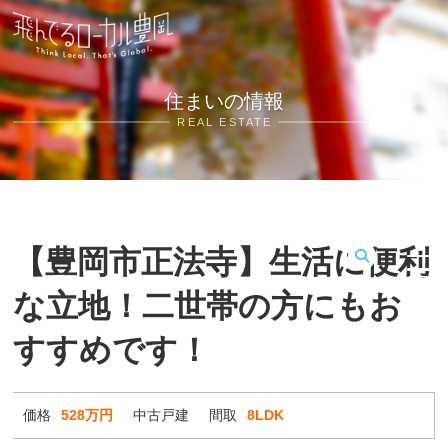
住まいの情報
REAL ESTATE
【豊岡市正法寺】生活に便利
MENU
な立地！二世帯の方にもお
すすめです！
価格
528万円
中古戸建
間取
8LDK