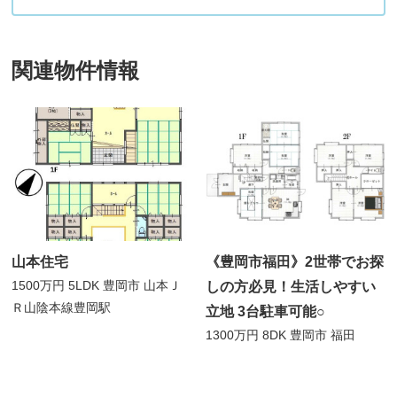
関連物件情報
山本住宅
《豊岡市福田》2世帯でお探
1500万円
5LDK
豊岡市 山本
Ｊ
しの方必見！生活しやすい
Ｒ山陰本線豊岡駅
立地 3台駐車可能○
1300万円
8DK
豊岡市 福田