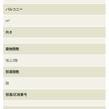
バルコニー
m²
向き
建物階数
地上2階
部屋階数
階
部屋/区画番号