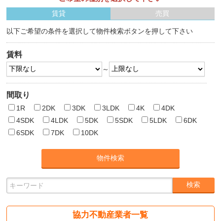
賃貸
売買
以下ご希望の条件を選択して物件検索ボタンを押して下さい
賃料
～
間取り
1R
2DK
3DK
3LDK
4K
4DK
4SDK
4LDK
5DK
5SDK
5LDK
6DK
6SDK
7DK
10DK
協力不動産業者一覧