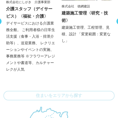
株式会社にしがき 介護事業部
株式会社 徳網建設
介護スタッフ（デイサー
建築施工管理
〈研究・技
ビス）
〈福祉・介護〉
術〉
デイサービスにおける介護業
建築施工管理、工程管理、見
務全般。 ご利用者様の日常生
積、設計 「変更範囲：変更な
活支援（食事・入浴・排泄介
し」
助等）、送迎業務、 レクリエ
ーションやイベントの実施、
事務業務等 ※フラワーアレジ
メントや書道等、カルチャー
レクが人気
住まいをエリアから探す