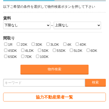
以下ご希望の条件を選択して物件検索ボタンを押して下さい
賃料
～
間取り
1R
2DK
3DK
3LDK
4K
4DK
4SDK
4LDK
5DK
5SDK
5LDK
6DK
6SDK
7DK
10DK
協力不動産業者一覧