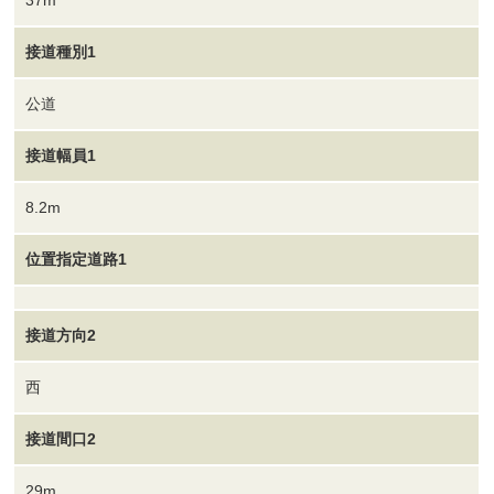
37m
接道種別1
公道
接道幅員1
8.2m
位置指定道路1
接道方向2
西
接道間口2
29m