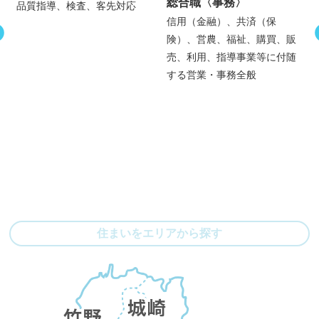
土木技術者
〈研究
総合職
〈事務〉
、客先対応
術〉
信用（金融）、共済（保
険）、営農、福祉、購買、販
土木建設現場の施工
売、利用、指導事業等に付随
土木施工管理の補助
する営業・事務全般
可
住まいをエリアから探す