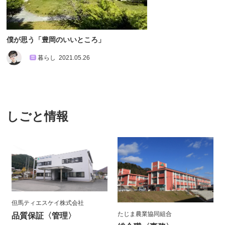
僕が思う「豊岡のいいところ」
暮らし
2021.05.26
しごと情報
式会社
株式会社 中川工務店
たじま農業協同組合
理〉