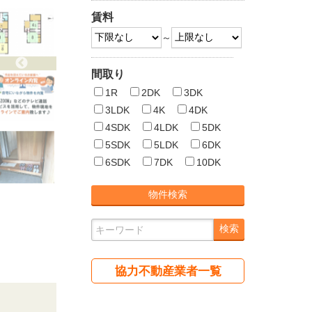
賃料
～
間取り
1R
2DK
3DK
3LDK
4K
4DK
4SDK
4LDK
5DK
5SDK
5LDK
6DK
6SDK
7DK
10DK
協力不動産業者一覧