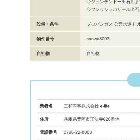
◇ジュンテンドー出石店まで
◇フレッシュバザール出石店
設備・条件
プロパンガス 公営水道 排
物件番号
sanwa8003-
自社物
自社物
業者名
三和商事株式会社 e-life
住所
兵庫県豊岡市正法寺628番地
電話番号
0796-22-8003