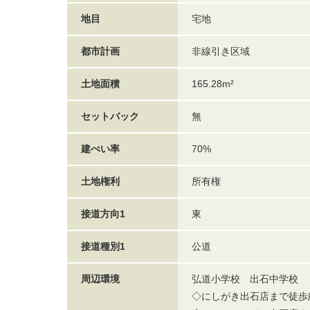
地目
宅地
都市計画
非線引き区域
土地面積
165.28m²
セットバック
無
建ぺい率
70%
土地権利
所有権
接道方向1
東
接道種別1
公道
周辺環境
弘道小学校 出石中学校
◇にしがき出石店まで徒歩約