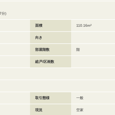
7分)
面積
110.16m²
向き
部屋階数
階
総戸/区画数
取引態様
一般
現況
空家