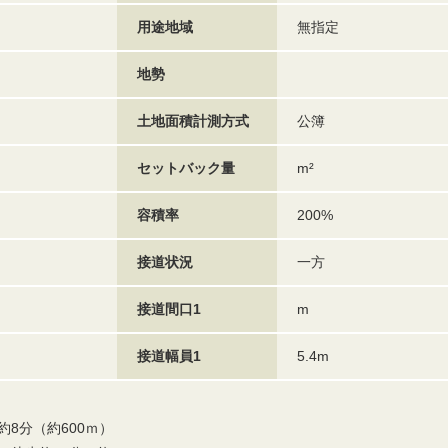
用途地域
無指定
地勢
土地面積計測方式
公簿
セットバック量
m²
容積率
200%
接道状況
一方
接道間口1
m
接道幅員1
5.4m
8分（約600ｍ）