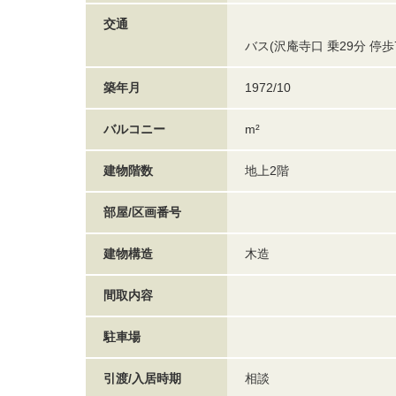
交通
バス(沢庵寺口 乗29分 停歩
築年月
1972/10
バルコニー
m²
建物階数
地上2階
部屋/区画番号
建物構造
木造
間取内容
駐車場
引渡/入居時期
相談