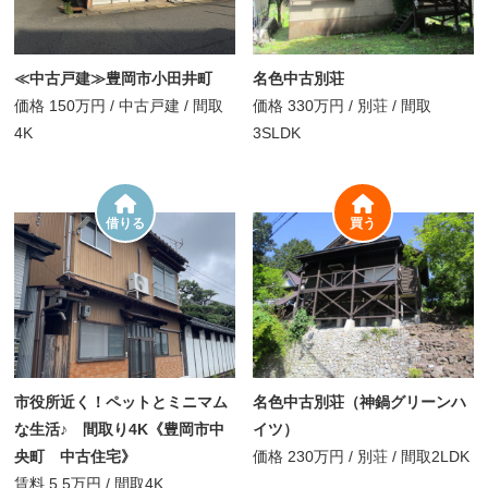
≪中古戸建≫豊岡市小田井町
名色中古別荘
価格
150万円
/
中古戸建 /
間取
価格
330万円
/
別荘 /
間取
4K
3SLDK
借りる
買う
市役所近く！ペットとミニマム
名色中古別荘（神鍋グリーンハ
な生活♪ 間取り4K《豊岡市中
イツ）
央町 中古住宅》
価格
230万円
/
別荘 /
間取
2LDK
賃料
5.5万円
/
間取
4K