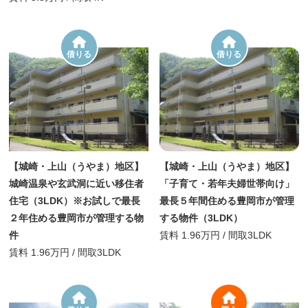
借りる
借りる
【城崎・上山（うやま）地区】
【城崎・上山（うやま）地区】
城崎温泉や玄武洞に近い移住者
「子育て・若年夫婦世帯向け」
住宅（3LDK）※お試しで最長
最長５年間住める豊岡市が管理
２年住める豊岡市が管理する物
する物件（3LDK）
件
賃料
1.96万円
/
間取
3LDK
賃料
1.96万円
/
間取
3LDK