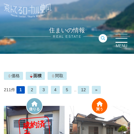
住まいの情報
REAL ESTATE
MENU
価格
面積
間取
211件
1
2
3
4
5
..
12
»
借りる
買う
成
約
済
み