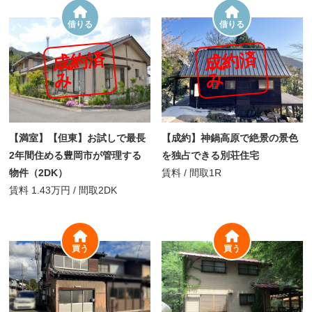
借りる
借りる
成
約
済
成
約
済
み
み
【満室】【但東】お試しで最長
【成約】神鍋高原で絶景の景色
2年間住める豊岡市が管理する
を独占できる別荘住宅
物件（2DK）
賃料
/
間取
1R
賃料
1.43万円
/
間取
2DK
買う
買う