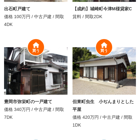
出石町戸建て
【成約】城崎町今津M様貸家C
価格
100万円
/
中古戸建 /
間取
賃料
/
間取
2DK
4DK
買う
買う
豊岡市弥栄町の一戸建て
但東町虫生 小ぢんまりとした
価格
340万円
/
中古戸建 /
間取
平屋
7DK
価格
420万円
/
中古戸建 /
間取
1DK