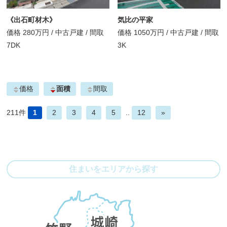
《出石町材木》
気比の平家
価格
280万円
/
中古戸建 /
間取
価格
1050万円
/
中古戸建 /
間取
7DK
3K
価格
面積
間取
211件
1
2
3
4
5
..
12
»
住まいをエリアから探す