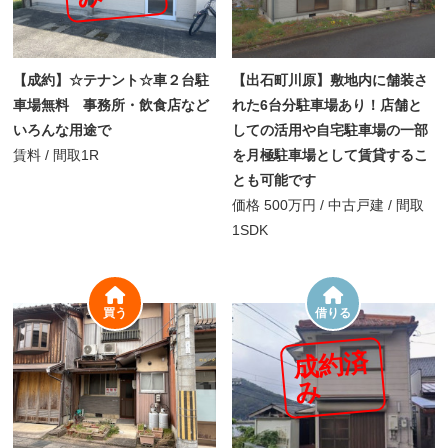
【成約】☆テナント☆車２台駐
【出石町川原】敷地内に舗装さ
車場無料 事務所・飲食店など
れた6台分駐車場あり！店舗と
いろんな用途で
しての活用や自宅駐車場の一部
賃料
/
間取
1R
を月極駐車場として賃貸するこ
とも可能です
価格
500万円
/
中古戸建 /
間取
1SDK
買う
借りる
成
約
済
み