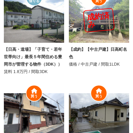
借りる
買う
成
約
済
み
【日高・道場】「子育て・若年
【成約】【中古戸建】日高町名
世帯向け」最長５年間住める豊
色
岡市が管理する物件（3DK））
価格
/
中古戸建 /
間取
1LDK
賃料
1.8万円
/
間取
3DK
買う
買う