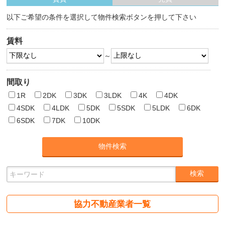
以下ご希望の条件を選択して物件検索ボタンを押して下さい
賃料
～
間取り
1R
2DK
3DK
3LDK
4K
4DK
4SDK
4LDK
5DK
5SDK
5LDK
6DK
6SDK
7DK
10DK
協力不動産業者一覧