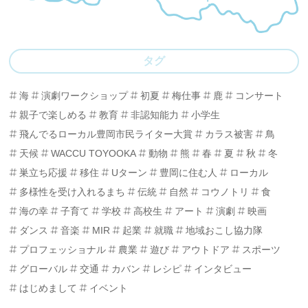
タグ
海
演劇ワークショップ
初夏
梅仕事
鹿
コンサート
親子で楽しめる
教育
非認知能力
小学生
飛んでるローカル豊岡市民ライター大賞
カラス被害
鳥
天候
WACCU TOYOOKA
動物
熊
春
夏
秋
冬
巣立ち応援
移住
Uターン
豊岡に住む人
ローカル
多様性を受け入れるまち
伝統
自然
コウノトリ
食
海の幸
子育て
学校
高校生
アート
演劇
映画
ダンス
音楽
MIR
起業
就職
地域おこし協力隊
プロフェッショナル
農業
遊び
アウトドア
スポーツ
グローバル
交通
カバン
レシピ
インタビュー
はじめまして
イベント