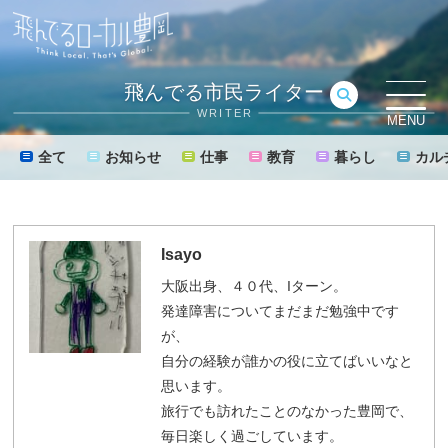
飛んでる市民ライター
WRITER
MENU
全て
お知らせ
仕事
教育
暮らし
カル
Isayo
大阪出身、４０代、Iターン。
発達障害についてまだまだ勉強中です
が、
自分の経験が誰かの役に立てばいいなと
思います。
旅行でも訪れたことのなかった豊岡で、
毎日楽しく過ごしています。