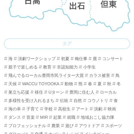
タグ
海
演劇ワークショップ
初夏
梅仕事
鹿
コンサート
親子で楽しめる
教育
非認知能力
小学生
飛んでるローカル豊岡市民ライター大賞
カラス被害
鳥
天候
WACCU TOYOOKA
動物
熊
春
夏
秋
冬
巣立ち応援
移住
Uターン
豊岡に住む人
ローカル
多様性を受け入れるまち
伝統
自然
コウノトリ
食
海の幸
子育て
学校
高校生
アート
演劇
映画
ダンス
音楽
MIR
起業
就職
地域おこし協力隊
プロフェッショナル
農業
遊び
アウトドア
スポーツ