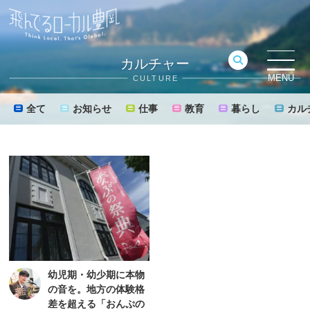
カルチャー
MENU
CULTURE
全て
お知らせ
仕事
教育
暮らし
カル
幼児期・幼少期に本物
の音を。地方の体験格
差を超える「おんぷの