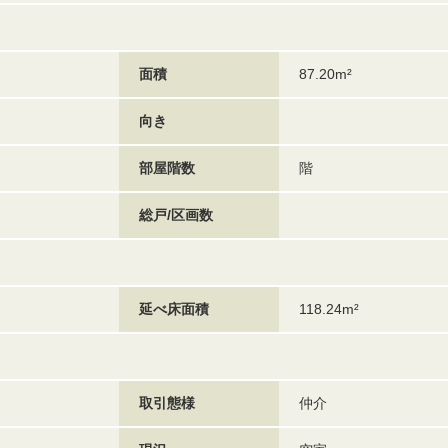
面積
87.20m²
向き
部屋階数
階
総戸/区画数
延べ床面積
118.24m²
取引態様
仲介