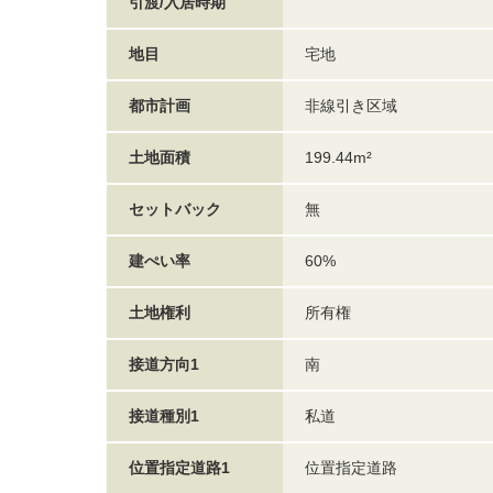
引渡/入居時期
地目
宅地
都市計画
非線引き区域
土地面積
199.44m²
セットバック
無
建ぺい率
60%
土地権利
所有権
接道方向1
南
接道種別1
私道
位置指定道路1
位置指定道路