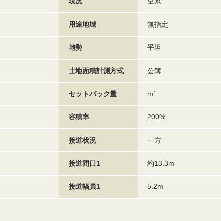
現況
空家
用途地域
無指定
地勢
平坦
土地面積計測方式
公簿
セットバック量
m²
容積率
200%
接道状況
一方
接道間口1
約13.3m
接道幅員1
5.2m