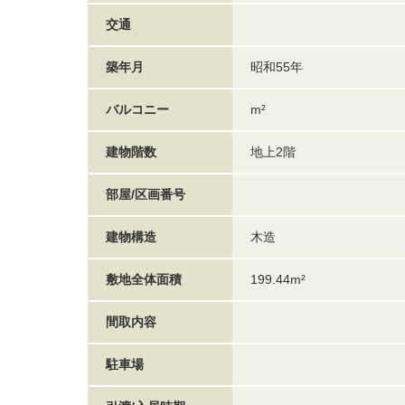
交通
築年月
昭和55年
バルコニー
m²
建物階数
地上2階
部屋/区画番号
建物構造
木造
敷地全体面積
199.44m²
間取内容
駐車場