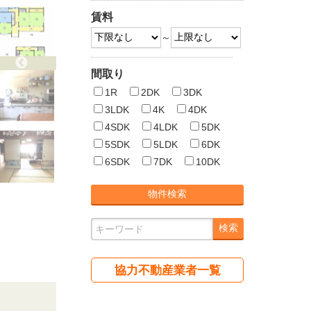
賃料
～
間取り
1R
2DK
3DK
3LDK
4K
4DK
4SDK
4LDK
5DK
5SDK
5LDK
6DK
6SDK
7DK
10DK
協力不動産業者一覧