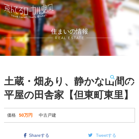
住まいの情報
REAL ESTATE
土蔵・畑あり、静かな山間の
MENU
平屋の田舎家【但東町東里】
価格
50万円
中古戸建
Shareする
Tweetする