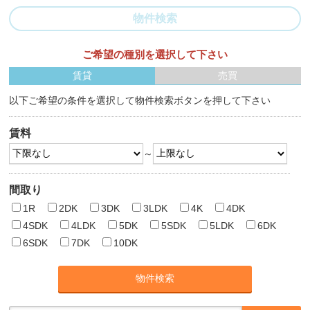
物件検索
ご希望の種別を選択して下さい
賃貸
売買
以下ご希望の条件を選択して物件検索ボタンを押して下さい
賃料
～
間取り
1R
2DK
3DK
3LDK
4K
4DK
4SDK
4LDK
5DK
5SDK
5LDK
6DK
6SDK
7DK
10DK