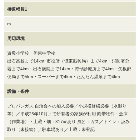
接道幅員1
m
周辺環境
資母小学校 但東中学校
出石高校まで14km･市役所（但東振興局）まで4km・消防署分
署まで4km・出石病院まで14km・資母診療所まで4km・矢根郵
便局まで5km・スーパーまで4km・たんたん温泉まで4km
設備・条件
プロパンガス 自治会への加入必要／小規模修繕必要（水廻り
等）／平成25年10月まで所有者の家族が利用 附帯物件：倉庫
（作業場）・土蔵・畑：317㎡あり 風呂：ガス／トイレ：汲み
取り（未接続）／駐車場あり／土蔵：未登記