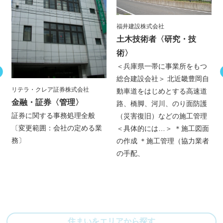
福井建設株式会社
土木技術者
〈研究・技
術〉
＜兵庫県一帯に事業所をもつ
総合建設会社＞ 北近畿豊岡自
リテラ・クレア証券株式会社
動車道をはじめとする高速道
金融・証券
〈管理〉
路、橋脚、河川、のり面防護
証券に関する事務処理全般
（災害復旧）などの施工管理
〔変更範囲：会社の定める業
＜具体的には…＞ ＊施工図面
務〕
の作成 ＊施工管理（協力業者
の手配、
住まいをエリアから探す