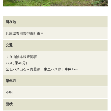
所在地
兵庫県豊岡市但東町東里
交通
ＪＲ山陰本線豊岡駅
バス( 乗40分)
全但バス出石～奥藤線 東里バス停下車約1km
築年月
不明
面積