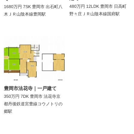
480万円
12LDK
豊岡市 日高町
1680万円
7SK
豊岡市 出石町八
野々庄
ＪＲ山陰本線国府駅
木
ＪＲ山陰本線豊岡駅
豊岡市法花寺｜一戸建て
350万円
7DK
豊岡市 法花寺
京
都丹後鉄道宮豊線コウノトリの
郷駅