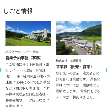
しごと情報
株式会社MEリゾート神鍋
営業予約事務
〈事務〉
株式会社 徳網建設
＊ご宿泊に伴う予約受付（旅
営業職
〈販売・営業〉
行サイト・代理店・お電話
取引先への営業、注文者との
他） 伴う社内関連部署への
打ち合わせ業務です。 業務の
連携 ＊必要に応じて社外手配
詳細については、面接時にご
など（物品取り寄せ他） ＊幹
説明致します。 営業における
事様や代理店窓口担当者様へ
ノルマは一切ありません。
各種書類やデータ提出など ＊
在庫管理 ＊