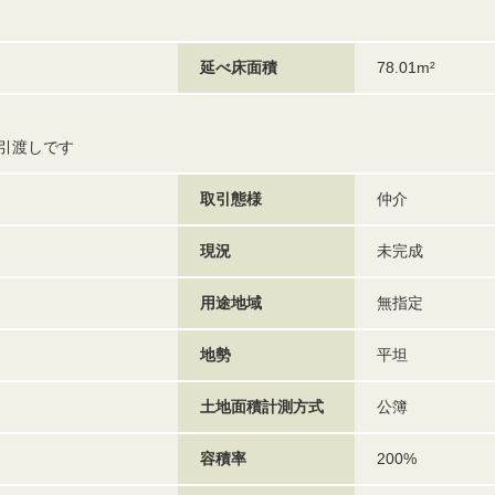
延べ床面積
78.01m²
引渡しです
取引態様
仲介
現況
未完成
用途地域
無指定
地勢
平坦
土地面積計測方式
公簿
容積率
200%