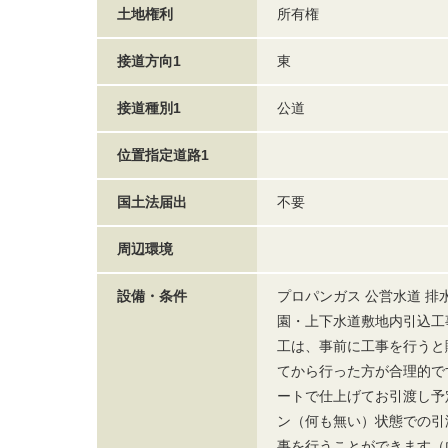
土地権利
所有権
接道方向1
東
接道種別1
公道
位置指定道路1
国土法届出
不要
周辺環境
設備・条件
プロパンガス 公営水道 
園・上下水道敷地内引込工
工は、事前に工事を行うと
てから行った方が合理的で
ートで仕上げてお引渡し予定
ン（何も無い）状態での引
事を行うことができます（