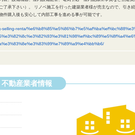
ご了承下さい）。 リノベ施工を行った建築業者様が売主なので、引き
物件購入後も安心して内部工事を進める事が可能です。
uying-selling-renta/%e6%b8%85%e5%86%b7%e5%af%ba%ef%bc%88%e
6%e3%82%8c%e3%82%93%e3%81%98%ef%bc%89%e5%8f%a4%e6
a%e3%83%8e%e3%83%99%e7%89%a9%e4%bb%b6/
不動産業者情報