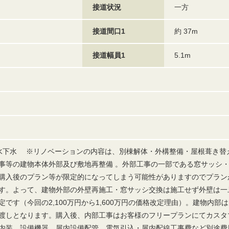
接道状況
一方
接道間口1
約 37m
接道幅員1
5.1m
排水下水 ※リノベーションの内容は、別棟解体・外構整備・屋根葺き替
事等の建物本体外部及び敷地再整備 。外部工事の一部である窓サッシ
購入後のプラン等が限定的になってしまう可能性がありますのでプラン
す。よって、建物外部の外壁再施工・窓サッシ交換は施工せず外壁は一
です（今回の2,100万円から1,600万円の価格改定理由）。建物内部
渡しとなります。購入後、内部工事はお客様のフリープランにてカスタ
内装、設備機器、屋内設備配管、電気引込・屋内配線工事費など別途費