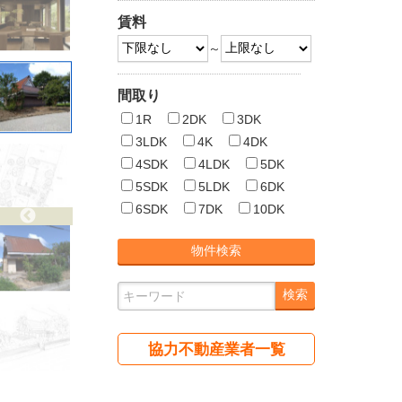
賃料
～
間取り
1R
2DK
3DK
3LDK
4K
4DK
4SDK
4LDK
5DK
5SDK
5LDK
6DK
6SDK
7DK
10DK
協力不動産業者一覧