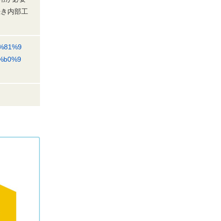
続き内部工
3%81%9
%b0%9