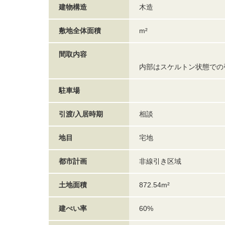
建物構造
木造
敷地全体面積
m²
間取内容
内部はスケルトン状態での
駐車場
引渡/入居時期
相談
地目
宅地
都市計画
非線引き区域
土地面積
872.54m²
建ぺい率
60%