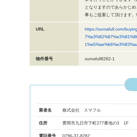
となりますのであらかじめ
事もご提案して頂けます。
URL
https://sumafull.com/b
7%e3%82%87%e3%81%8
1%e5%ae%b6%e3%83%a
物件番号
sumafull8282-1
業者名
株式会社 スマフル
住所
豊岡市九日市下町277番地の3 1F
電話番号
0796-37-8282