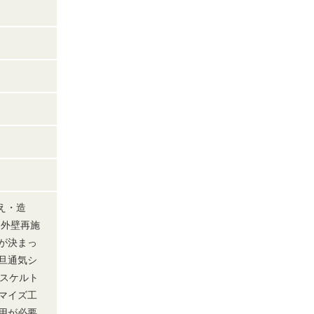
え・造
・外壁再施
が決まっ
旦通気シ
はスケルト
マイズ工
用が必要