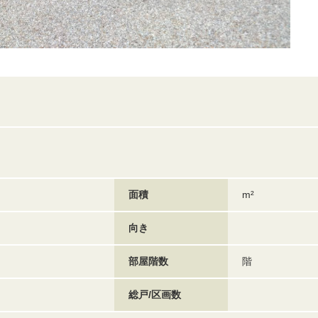
面積
m²
向き
部屋階数
階
総戸/区画数