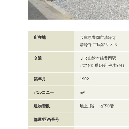
所在地
兵庫県豊岡市清冷寺
清冷寺 古民家リノベ
交通
ＪＲ山陰本線豊岡駅
バス(伏 乗14分 停歩9分)
築年月
1902
バルコニー
m²
建物階数
地上1階 地下0階
部屋/区画番号