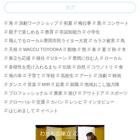
タグ
海
演劇ワークショップ
初夏
梅仕事
鹿
コンサート
親子で楽しめる
教育
非認知能力
小学生
飛んでるローカル豊岡市民ライター大賞
カラス被害
鳥
天候
WACCU TOYOOKA
動物
熊
春
夏
秋
冬
巣立ち応援
移住
Uターン
豊岡に住む人
ローカル
多様性を受け入れるまち
伝統
自然
コウノトリ
食
海の幸
子育て
学校
高校生
アート
演劇
映画
ダンス
音楽
MIR
起業
就職
地域おこし協力隊
プロフェッショナル
農業
遊び
アウトドア
スポーツ
グローバル
交通
カバン
レシピ
インタビュー
はじめまして
イベント