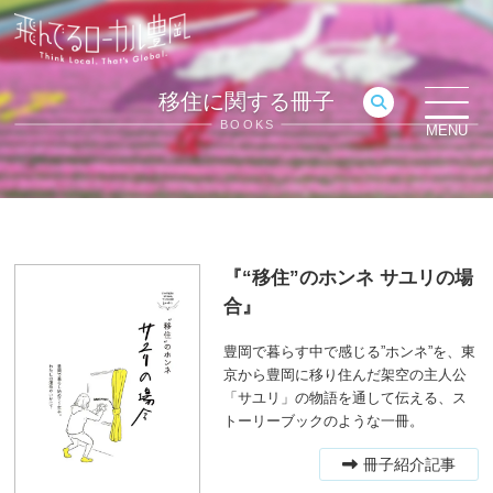
移住に関する冊子
BOOKS
MENU
“移住”のホンネ サユリの場
合
豊岡で暮らす中で感じる”ホンネ”を、東
京から豊岡に移り住んだ架空の主人公
「サユリ」の物語を通して伝える、ス
トーリーブックのような一冊。
冊子紹介記事