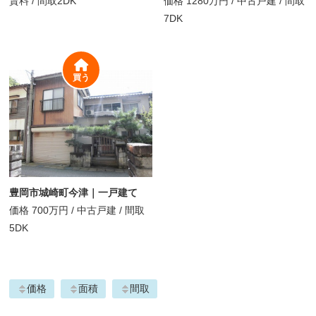
賃料
/
間取
2DK
価格
1280万円
/
中古戸建 /
間取
7DK
買う
豊岡市城崎町今津｜一戸建て
価格
700万円
/
中古戸建 /
間取
5DK
価格
面積
間取