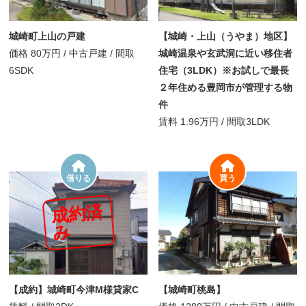
城崎町上山の戸建
【城崎・上山（うやま）地区】
価格
80万円
/
中古戸建 /
間取
城崎温泉や玄武洞に近い移住者
6SDK
住宅（3LDK）※お試しで最長
２年住める豊岡市が管理する物
件
賃料
1.96万円
/
間取
3LDK
借りる
買う
成
約
済
み
【成約】城崎町今津M様貸家C
【城崎町桃島】