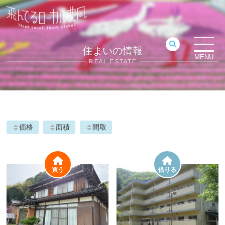
住まいの情報
MENU
REAL ESTATE
価格
面積
間取
買う
借りる