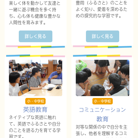
豊岡（ふるさと）のことを
楽しく体を動かして友達と
よく知り、愛着を深めるた
一緒に遊ぶ機会を多く持
めの探究的な学習です。
ち、心も体も健康な豊かな
人間性を育みます。
詳しく見る
詳しく見る
小・中学校
小・中学校
英語教育
コミュニケーション
ネイティブな英語に触れ
教育
て、英語でふるさとや自分
対等な関係の中で自分を主
のことを語る力を育てる学
張し、他者を理解するコミ
習です。