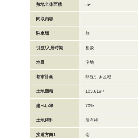
敷地全体面積
m²
間取内容
駐車場
無
引渡/入居時期
相談
地目
宅地
都市計画
非線引き区域
土地面積
103.61m²
建ぺい率
70%
土地権利
所有権
接道方向1
南