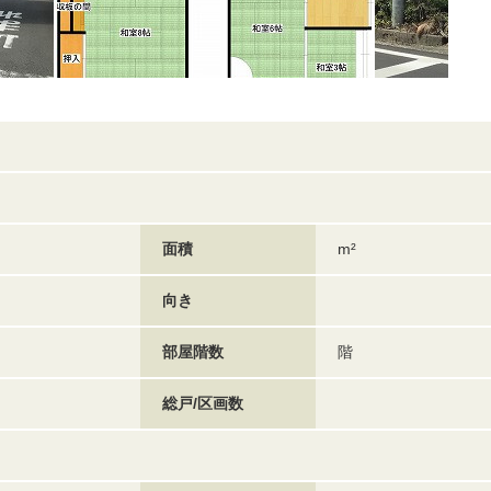
面積
m²
向き
部屋階数
階
総戸/区画数