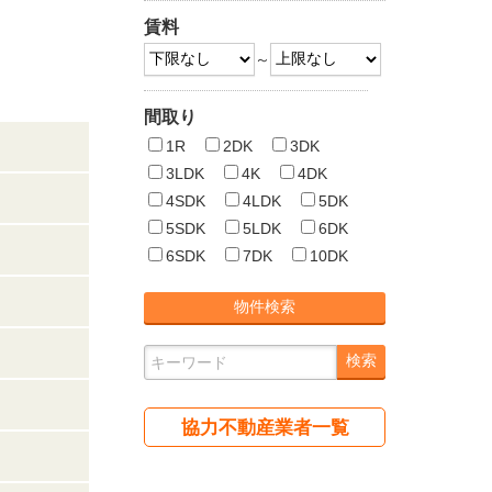
賃料
～
間取り
1R
2DK
3DK
3LDK
4K
4DK
4SDK
4LDK
5DK
5SDK
5LDK
6DK
6SDK
7DK
10DK
協力不動産業者一覧