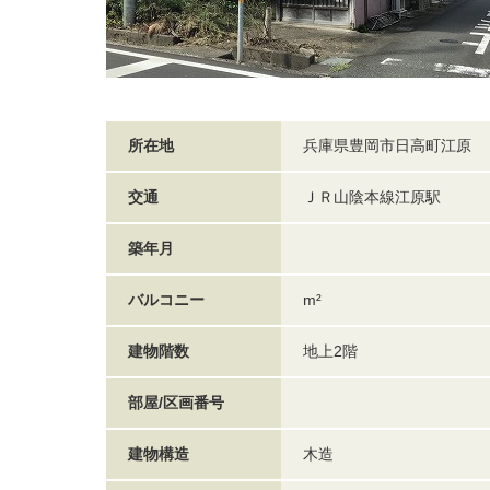
所在地
兵庫県豊岡市日高町江原
交通
ＪＲ山陰本線江原駅
築年月
バルコニー
m²
建物階数
地上2階
部屋/区画番号
建物構造
木造