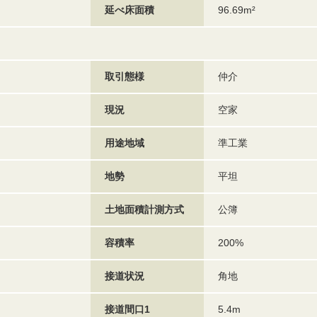
延べ床面積
96.69m²
取引態様
仲介
現況
空家
用途地域
準工業
地勢
平坦
土地面積計測方式
公簿
容積率
200%
接道状況
角地
接道間口1
5.4m