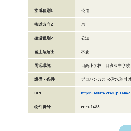
接道種別1
公道
接道方向2
東
接道種別2
公道
国土法届出
不要
周辺環境
日高小学校 日高東中学校
設備・条件
プロパンガス 公営水道 
URL
https://estate.cres.jp/sal
物件番号
cres-1488