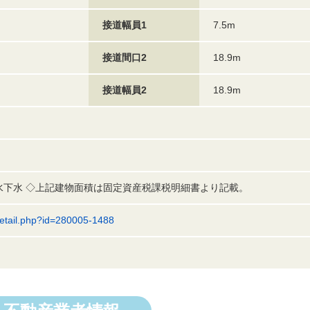
接道幅員1
7.5m
接道間口2
18.9m
接道幅員2
18.9m
排水下水 ◇上記建物面積は固定資産税課税明細書より記載。
e/detail.php?id=280005-1488