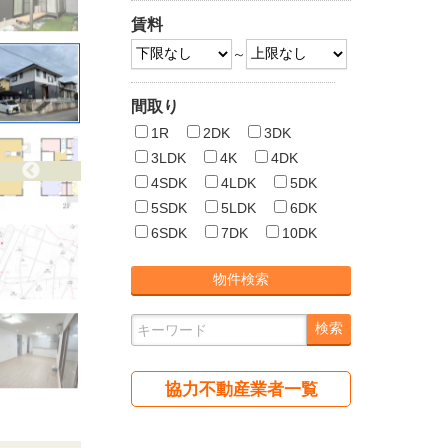
賃料
～
間取り
1R
2DK
3DK
3LDK
4K
4DK
4SDK
4LDK
5DK
5SDK
5LDK
6DK
6SDK
7DK
10DK
協力不動産業者一覧