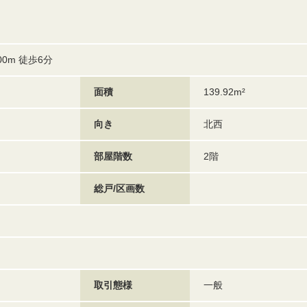
0m 徒歩6分
面積
139.92m²
向き
北西
部屋階数
2階
総戸/区画数
取引態様
一般