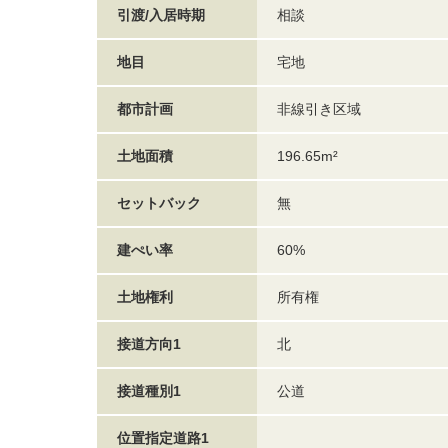
引渡/入居時期
相談
地目
宅地
都市計画
非線引き区域
土地面積
196.65m²
セットバック
無
建ぺい率
60%
土地権利
所有権
接道方向1
北
接道種別1
公道
位置指定道路1