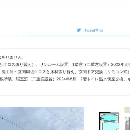
Tweetする
はありません。
換とクロス張り替え）、サンルーム設置、1階窓（二重窓設置）2022年3
・洗面所・玄関周辺クロスと床材張り替え、玄関ドア交換（リモコン式
根塗装、寝室窓（二重窓設置）2024年8月 2階トイレ温水便座交換、