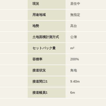
現況
居住中
用途地域
無指定
地勢
高台
土地面積計測方式
公簿
セットバック量
m²
容積率
200%
接道状況
角地
接道間口1
9.40m
接道幅員1
6m