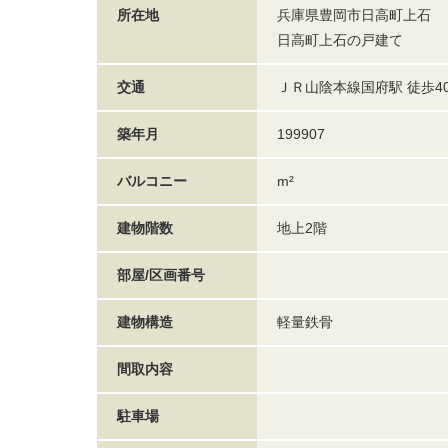
所在地
兵庫県豊岡市日高町上石
日高町上石の戸建て
交通
ＪＲ山陰本線国府駅 徒歩40
築年月
199907
バルコニー
m²
建物階数
地上2階
部屋/区画番号
建物構造
軽量鉄骨
間取内容
駐車場