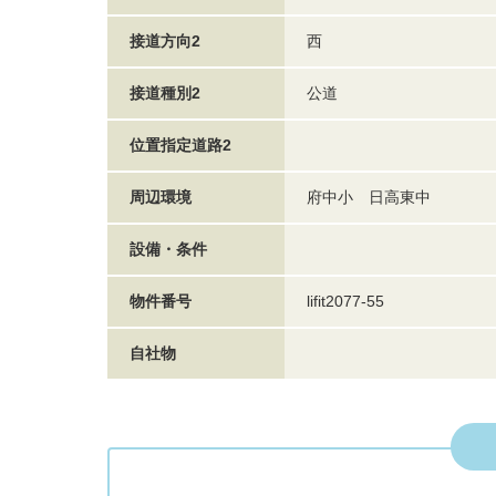
接道方向2
西
接道種別2
公道
位置指定道路2
周辺環境
府中小 日高東中
設備・条件
物件番号
lifit2077-55
自社物