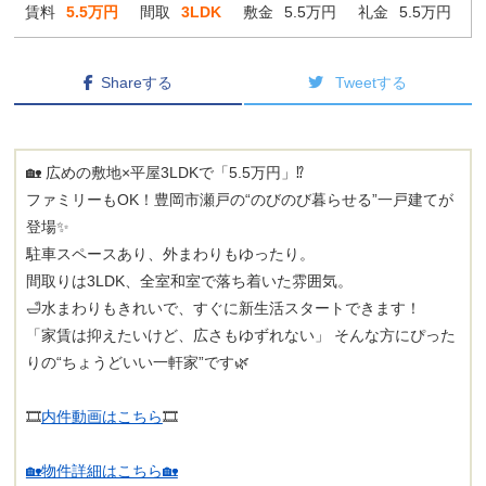
賃料
5.5万円
間取
3LDK
敷金
5.5万円
礼金
5.5万円
Shareする
Tweetする
🏡 広めの敷地×平屋3LDKで「5.5万円」⁉
ファミリーもOK！豊岡市瀬戸の“のびのび暮らせる”一戸建てが
登場✨
駐車スペースあり、外まわりもゆったり。
間取りは3LDK、全室和室で落ち着いた雰囲気。
🛁水まわりもきれいで、すぐに新生活スタートできます！
「家賃は抑えたいけど、広さもゆずれない」 そんな方にぴった
りの“ちょうどいい一軒家”です🌿
🎞️
内件動画はこちら
🎞️
🏡物件詳細はこちら🏡