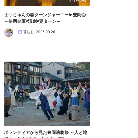
まつじゅんの妻ターンジャーニーin豊岡④
～信用金庫×演劇×妻ターン～
暮らし
2025.09.26
ボランティアから見た豊岡演劇祭 ～人と地