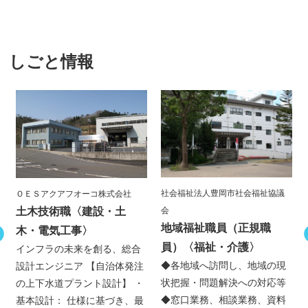
しごと情報
社会福祉法人豊岡市社会福祉協議
ＯＥＳアクアフオーコ株式会社
会
土木技術職
〈建設・土
地域福祉職員（正規職
木・電気工事〉
員）
〈福祉・介護〉
インフラの未来を創る、総合
◆各地域へ訪問し、地域の現
設計エンジニア 【自治体発注
状把握・問題解決への対応等
の上下水道プラント設計】 ・
◆窓口業務、相談業務、資料
基本設計： 仕様に基づき、最