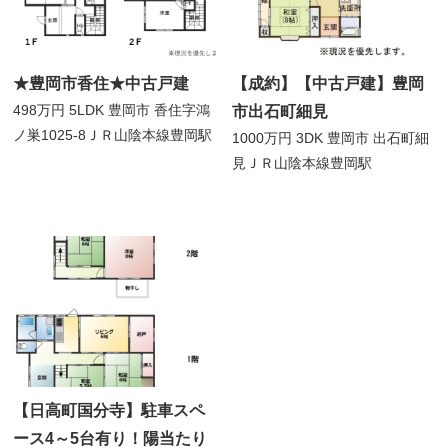
★豊岡市香住★中古戸建
【成約】【中古戸建】豊岡
498万円
5LDK
豊岡市 香住字鴻
市出石町細見
ノ巣1025-8
ＪＲ山陰本線豊岡駅
1000万円
3DK
豊岡市 出石町細
見
ＪＲ山陰本線豊岡駅
【日高町国分寺】駐車スペ
ース4～5台有り！陽当たり