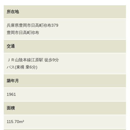
所在地
兵庫県豊岡市日高町祢布379
豊岡市日高町祢布
交通
ＪＲ山陰本線江原駅 徒歩9分
バス(東構 乗6分)
築年月
1961
面積
115.70m²