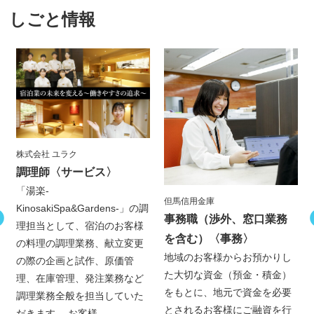
しごと情報
株式会社 ユラク
調理師
〈サービス〉
「湯楽-
但馬信用金庫
KinosakiSpa&Gardens-」の調
事務職（渉外、窓口業務
理担当として、宿泊のお客様
を含む）
〈事務〉
の料理の調理業務、献立変更
地域のお客様からお預かりし
の際の企画と試作、原価管
た大切な資金（預金・積金）
理、在庫管理、発注業務など
成
をもとに、地元で資金を必要
調理業務全般を担当していた
とされるお客様にご融資を行
だきます。 お客様