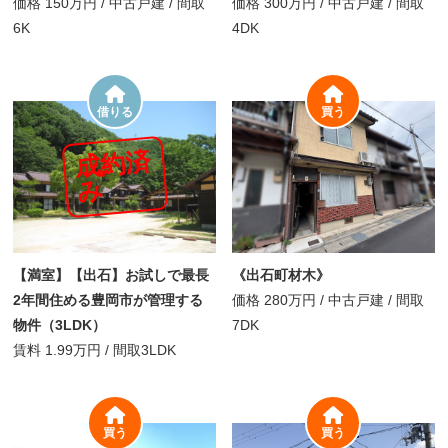
価格
150万円
/
中古戸建 /
間取
価格
300万円
/
中古戸建 /
間取
6K
4DK
借りる
買う
成
約
済
み
【満室】【出石】お試しで最長
《出石町材木》
2年間住める豊岡市が管理する
価格
280万円
/
中古戸建 /
間取
物件（3LDK）
7DK
賃料
1.99万円
/
間取
3LDK
買う
買う