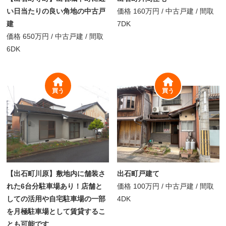
い日当たりの良い角地の中古戸
価格
160万円
/
中古戸建 /
間取
建
7DK
価格
650万円
/
中古戸建 /
間取
6DK
買う
買う
【出石町川原】敷地内に舗装さ
出石町戸建て
れた6台分駐車場あり！店舗と
価格
100万円
/
中古戸建 /
間取
しての活用や自宅駐車場の一部
4DK
を月極駐車場として賃貸するこ
とも可能です