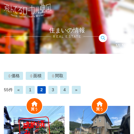
住まいの情報
REAL ESTATE
MENU
価格
面積
間取
55件
«
1
2
3
4
»
買う
買う
成
約
済
み