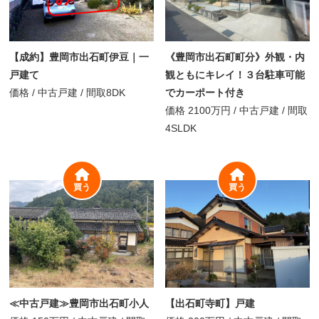
【成約】豊岡市出石町伊豆｜一
《豊岡市出石町町分》外観・内
戸建て
観ともにキレイ！３台駐車可能
価格
/
中古戸建 /
間取
8DK
でカーポート付き
価格
2100万円
/
中古戸建 /
間取
4SLDK
買う
買う
≪中古戸建≫豊岡市出石町小人
【出石町寺町】戸建