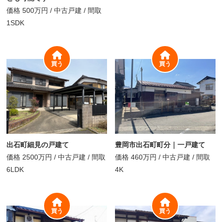
価格
500万円
/
中古戸建 /
間取
1SDK
買う
買う
出石町細見の戸建て
豊岡市出石町町分｜一戸建て
価格
2500万円
/
中古戸建 /
間取
価格
460万円
/
中古戸建 /
間取
6LDK
4K
買う
買う