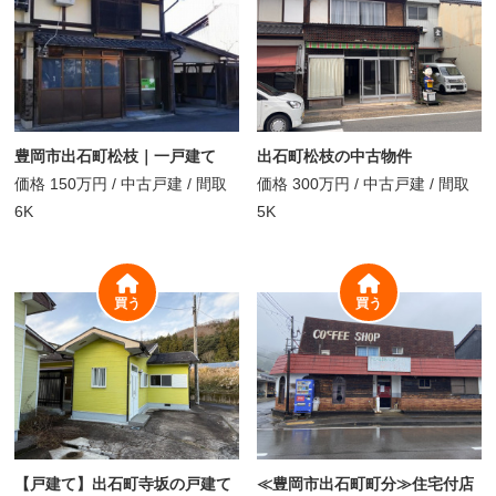
豊岡市出石町松枝｜一戸建て
出石町松枝の中古物件
価格
150万円
/
中古戸建 /
間取
価格
300万円
/
中古戸建 /
間取
6K
5K
買う
買う
【戸建て】出石町寺坂の戸建て
≪豊岡市出石町町分≫住宅付店