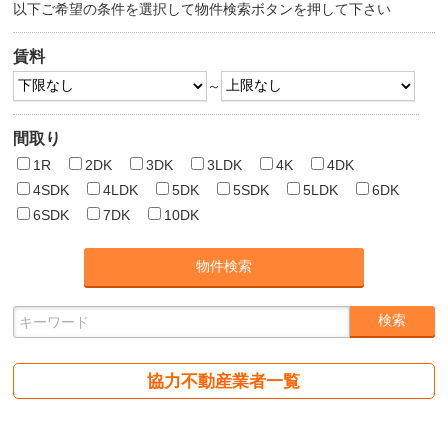
以下ご希望の条件を選択して物件検索ボタンを押して下さい
賃料
～
間取り
1R
2DK
3DK
3LDK
4K
4DK
4SDK
4LDK
5DK
5SDK
5LDK
6DK
6SDK
7DK
10DK
協力不動産業者一覧