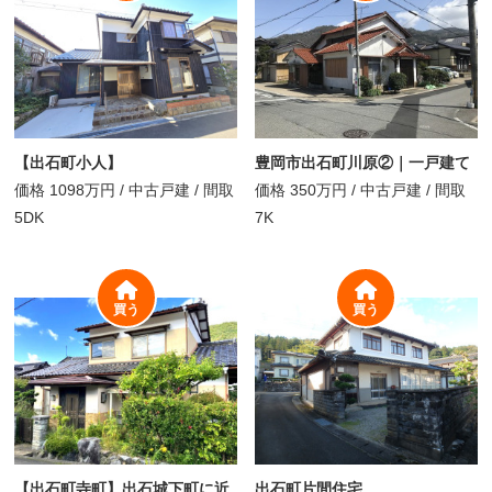
【出石町小人】
豊岡市出石町川原②｜一戸建て
価格
1098万円
/
中古戸建 /
間取
価格
350万円
/
中古戸建 /
間取
5DK
7K
買う
買う
【出石町寺町】出石城下町に近
出石町片間住宅