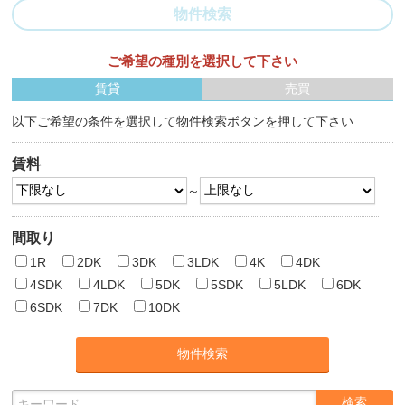
物件検索
ご希望の種別を選択して下さい
賃貸
売買
以下ご希望の条件を選択して物件検索ボタンを押して下さい
賃料
～
間取り
1R
2DK
3DK
3LDK
4K
4DK
4SDK
4LDK
5DK
5SDK
5LDK
6DK
6SDK
7DK
10DK