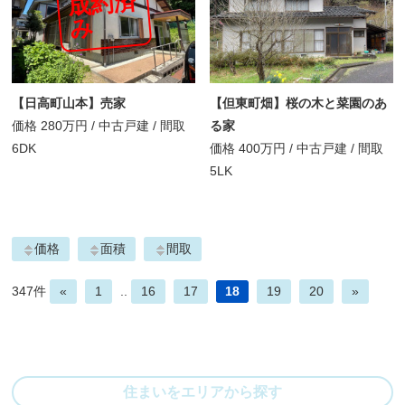
成
約
済
み
【日高町山本】売家
【但東町畑】桜の木と菜園のあ
価格
280万円
/
中古戸建 /
間取
る家
6DK
価格
400万円
/
中古戸建 /
間取
5LK
価格
面積
間取
347件
«
1
..
16
17
18
19
20
»
住まいをエリアから探す