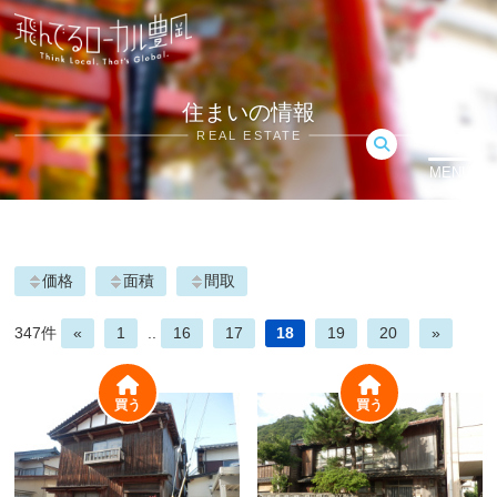
住まいの情報
REAL ESTATE
MENU
価格
面積
間取
347件
«
1
..
16
17
18
19
20
»
買う
買う