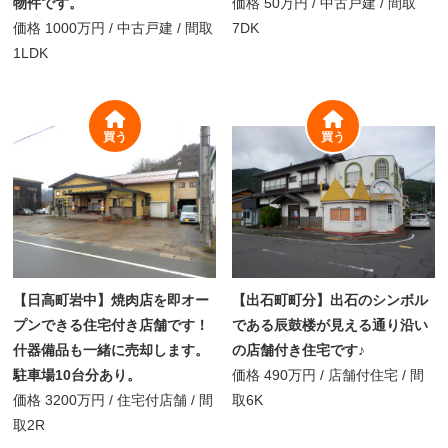
物件です。
価格
50万円
/
中古戸建 /
間取
価格
1000万円
/
中古戸建 /
間取
7DK
1LDK
買う
買う
【日高町岩中】焼肉店を即オー
【出石町町分】出石のシンボル
プンできる住宅付き店舗です！
である辰鼓楼が見える通り沿い
什器備品も一緒に売却します。
の店舗付き住宅です♪
駐車場10台分あり。
価格
490万円
/
店舗付住宅 /
間
価格
3200万円
/
住宅付店舗 /
間
取
6K
取
2R