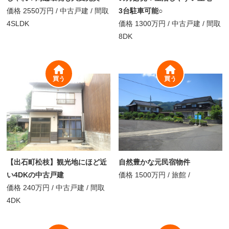
価格
2550万円
/
中古戸建 /
間取
3台駐車可能○
4SLDK
価格
1300万円
/
中古戸建 /
間取
8DK
買う
買う
【出石町松枝】観光地にほど近
自然豊かな元民宿物件
い4DKの中古戸建
価格
1500万円
/
旅館 /
価格
240万円
/
中古戸建 /
間取
4DK