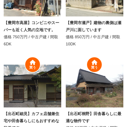
【豊岡市高屋】コンビニやスー
【豊岡市瀬戸】建物の裏側は瀬
パーも近く人気の立地です。
戸川に面しています
価格
750万円
/
中古戸建 /
間取
価格
850万円
/
中古戸建 /
間取
6DK
10DK
買う
買う
【出石町細見】カフェ店舗兼住
【出石町桐野】田舎暮らしに最
宅や田舎暮らしにもおすすめな
適な物件です