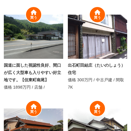
買う
買う
国道に面した視認性良好、間口
出石町田結庄（たいのしょう）
が広く大型車も入りやすい好立
住宅
地です。【但東町南尾】
価格
300万円
/
中古戸建 /
間取
価格
1898万円
/
店舗 /
7K
買う
買う