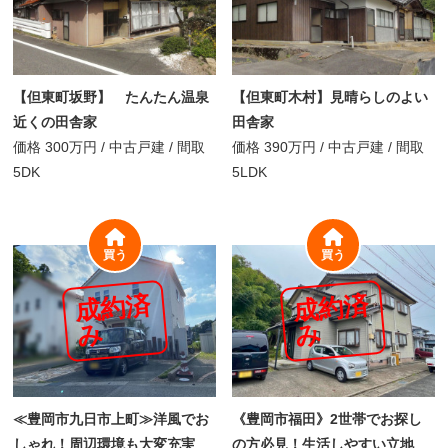
【但東町坂野】 たんたん温泉
【但東町木村】見晴らしのよい
近くの田舎家
田舎家
価格
300万円
/
中古戸建 /
間取
価格
390万円
/
中古戸建 /
間取
5DK
5LDK
買う
買う
成
約
済
成
約
済
み
み
≪豊岡市九日市上町≫洋風でお
《豊岡市福田》2世帯でお探し
しゃれ！周辺環境も大変充実
の方必見！生活しやすい立地