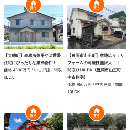
買う
買う
【大磯町】事務所兼用や２世帯
【豊岡市山王町】敷地広々！リ
住宅にぴったりな築浅物件！
フォームの可能性無限大！！
価格
4300万円
/
中古戸建 /
間取
間取り10LDK《豊岡市山王町
6LDK
中古住宅》
価格
950万円
/
中古戸建 /
間取
10LDK
買う
買う