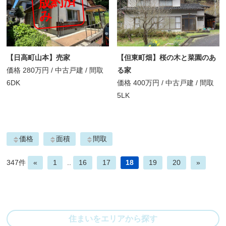
成
約
済
み
【日高町山本】売家
【但東町畑】桜の木と菜園のあ
価格
280万円
/
中古戸建 /
間取
る家
6DK
価格
400万円
/
中古戸建 /
間取
5LK
価格
面積
間取
347件
«
1
..
16
17
18
19
20
»
住まいをエリアから探す