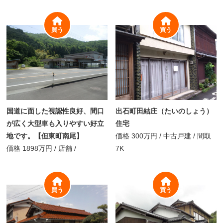
買う
買う
国道に面した視認性良好、間口
出石町田結庄（たいのしょう）
が広く大型車も入りやすい好立
住宅
地です。【但東町南尾】
価格
300万円
/
中古戸建 /
間取
価格
1898万円
/
店舗 /
7K
買う
買う