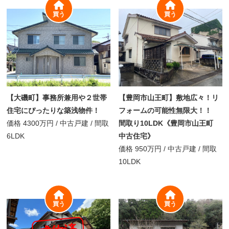
買う
買う
【大磯町】事務所兼用や２世帯
【豊岡市山王町】敷地広々！リ
住宅にぴったりな築浅物件！
フォームの可能性無限大！！
価格
4300万円
/
中古戸建 /
間取
間取り10LDK《豊岡市山王町
6LDK
中古住宅》
価格
950万円
/
中古戸建 /
間取
10LDK
買う
買う