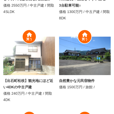
価格
2550万円
/
中古戸建 /
間取
3台駐車可能○
4SLDK
価格
1300万円
/
中古戸建 /
間取
8DK
買う
買う
【出石町松枝】観光地にほど近
自然豊かな元民宿物件
い4DKの中古戸建
価格
1500万円
/
旅館 /
価格
240万円
/
中古戸建 /
間取
4DK