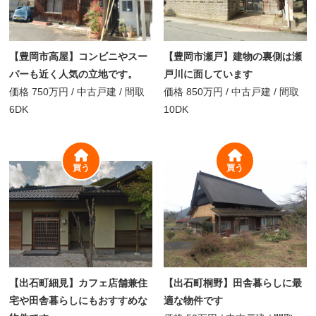
【豊岡市高屋】コンビニやスー
【豊岡市瀬戸】建物の裏側は瀬
パーも近く人気の立地です。
戸川に面しています
価格
750万円
/
中古戸建 /
間取
価格
850万円
/
中古戸建 /
間取
6DK
10DK
買う
買う
【出石町細見】カフェ店舗兼住
【出石町桐野】田舎暮らしに最
宅や田舎暮らしにもおすすめな
適な物件です