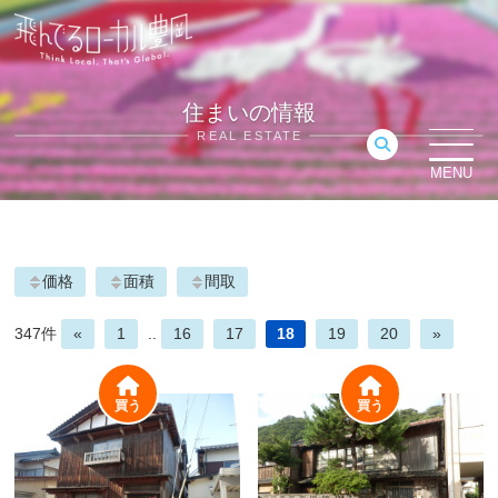
住まいの情報
REAL ESTATE
MENU
価格
面積
間取
347件
«
1
..
16
17
18
19
20
»
買う
買う