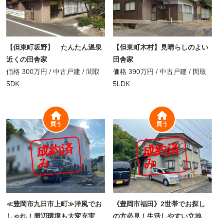
【但東町坂野】 たんたん温泉
【但東町木村】見晴らしのよい
近くの田舎家
田舎家
価格
300万円
/
中古戸建 /
間取
価格
390万円
/
中古戸建 /
間取
5DK
5LDK
買う
買う
成
約
済
成
約
済
み
み
≪豊岡市九日市上町≫洋風でお
《豊岡市福田》2世帯でお探し
しゃれ！周辺環境も大変充実
の方必見！生活しやすい立地