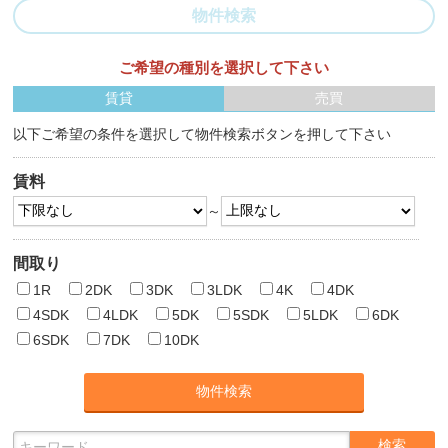
物件検索
ご希望の種別を選択して下さい
賃貸
売買
以下ご希望の条件を選択して物件検索ボタンを押して下さい
賃料
～
間取り
1R
2DK
3DK
3LDK
4K
4DK
4SDK
4LDK
5DK
5SDK
5LDK
6DK
6SDK
7DK
10DK