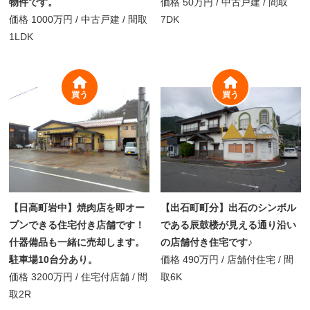
物件です。
価格
50万円
/
中古戸建 /
間取
価格
1000万円
/
中古戸建 /
間取
7DK
1LDK
買う
買う
【日高町岩中】焼肉店を即オー
【出石町町分】出石のシンボル
プンできる住宅付き店舗です！
である辰鼓楼が見える通り沿い
什器備品も一緒に売却します。
の店舗付き住宅です♪
駐車場10台分あり。
価格
490万円
/
店舗付住宅 /
間
価格
3200万円
/
住宅付店舗 /
間
取
6K
取
2R